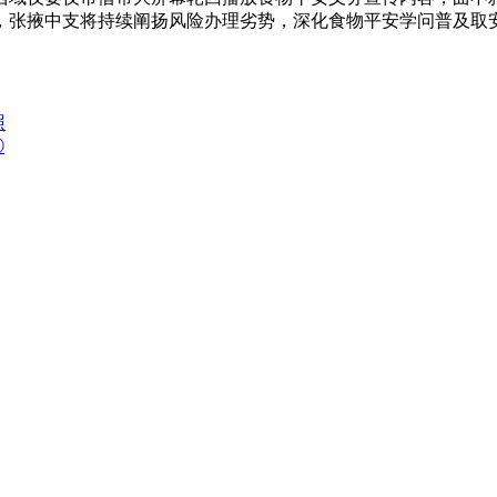
，张掖中支将持续阐扬风险办理劣势，深化食物平安学问普及取安
照
③