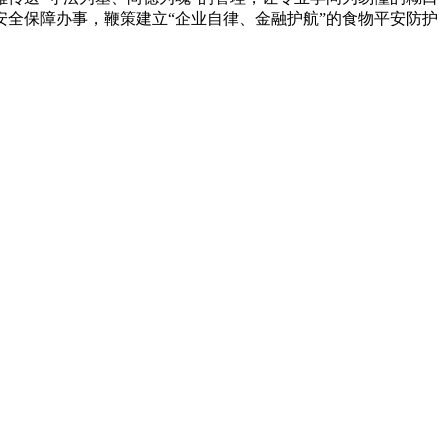
全保障办事，鞭策建立“企业自律、金融护航”的食物平安防护