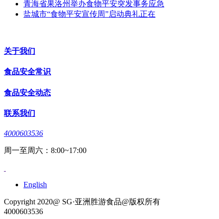
青海省果洛州举办食物平安突发事务应急
盐城市“食物平安宣传周”启动典礼正在
关于我们
食品安全常识
食品安全动态
联系我们
4000603536
周一至周六：8:00~17:00
English
Copyright 2020@ SG·亚洲胜游食品@版权所有
4000603536