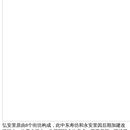
弘安里原由8个街坊构成，此中东寿坊和永安里因后期加建改