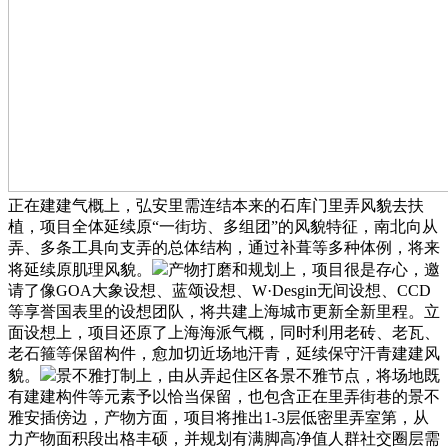
正在建建气概上，弘安里需连结本来的石库门里弄风貌去扶
植，项目全体延续原“一街坊、多组团”的风貌特征，南北向从
弄、多条工具向支弄的总体结构，通过补葺等多种体例，将来
将延续原肌理风貌。
产物打磨和规划上，项目很是存心，邀
请了像GOA大象设想、蓝颂设想、W·Desgin无间设想、CCD
等享誉国表里的设想团队，将共建上海城市更新全新里程。立
面设想上，项目还原了上海海派气概，同时利用老砖、老瓦、
老石箍等保留构件，愈加切近场地汗青，延续保守汗青建建风
貌。
景不雅打制上，由从弄起住区各景不雅节点，将场地既
有建建构件等元素予以恰当保留，也包含正在里弄街巷的景不
雅安插傍边，产物方面，项目将推出1-3层低密里弄室第，从
力产物面积段出格丰硕，并规划有满脚高净值人群社交圈层需