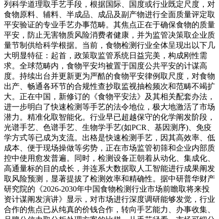
列科学道理取手艺手段，根据国际、国度或行业既定尺度，对
食物原料、辅料、半成品、成品及副产物进行全面质量评定取
平安验证的专业手艺办事范畴。其焦点正在于确保食物的质量
平安，防止无害物质风险消费者健康，并为监管决策取企业质
量节制供给科学根据。当前，食物检测行业全体呈现出以下几
大明显特征：起首，政策取监管系统日益完美，构成刚性需
求。全球范畴内，食物平安均被置于国度公共平安的计谋高
度。持续出台并更新更为严酷的食物平安律例取尺度，对食物
出产、畅通各环节的合规性查抄取监视抽检频次和范畴不竭扩
大。正在中国，新修订的《食物平安法》及其相关配套办法，
进一步明白了快速检测等手艺的法令地位，极大地激活了市场
潜力。精准化取智能化。行业早已超越保守的化学阐发阶段，
光谱手艺、色谱手艺、生物学手艺(如PCR、基因测序)、免疫
学方式等已成为支流。出格是快速检测手艺，因其高效率、低
成本、便于现场操做等劣势，正在市场监管初筛和企业内部质
控中使用愈发普遍。同时，检测设备正朝着从动化、集成化、
高通量标的目的成长，并连系大数据取人工智能进行成果阐发
取风险预测，显著提拔了检测效率和精确性。据中研普华财产
研究院的《2026-2030年中国食物检测行业市场前瞻取将来投
资计谋阐发演讲》显示，对市场进行深度调研能够发觉，行业
合作的焦点已从纯真的价钱合作，转向手艺能力、办事收集、