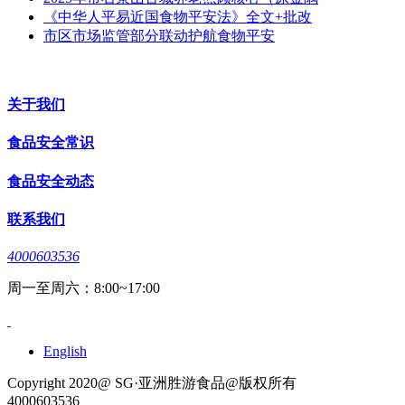
《中华人平易近国食物平安法》全文+批改
市区市场监管部分联动护航食物平安
关于我们
食品安全常识
食品安全动态
联系我们
4000603536
周一至周六：8:00~17:00
English
Copyright 2020@ SG·亚洲胜游食品@版权所有
4000603536