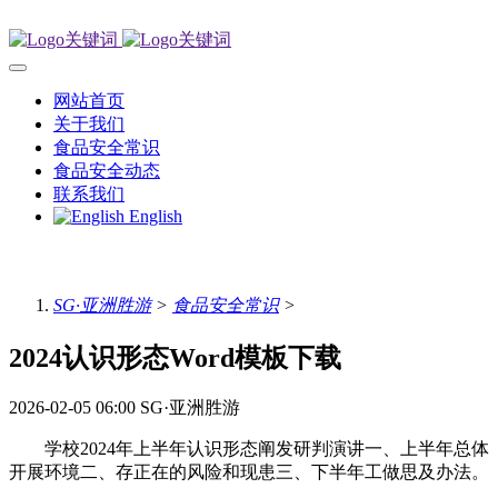
网站首页
关于我们
食品安全常识
食品安全动态
联系我们
English
SG·亚洲胜游
>
食品安全常识
>
2024认识形态Word模板下载
2026-02-05 06:00
SG·亚洲胜游
学校2024年上半年认识形态阐发研判演讲一、上半年总体
开展环境二、存正在的风险和现患三、下半年工做思及办法。