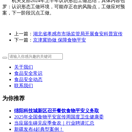
机关支部2024年上半年认识形态工做总结，具体内容包
罗：认识形态工做环境，可能存正在的风险点，工做应对预
案，下一阶段沉点工做。
上一篇：
湖北省孝感市市场监管局开展食安科普宣传
下一篇：
京津冀协做 保障食物平安
关于我们
食品安全常识
食品安全动态
联系我们
为你推荐
绵阳科技城新区召开餐饮食物平安义务取
2025年全国食物平安宣传周国度卫生健康委
当应届生碰见应季食农｜行业聘请汇总
新疆发布4起典型案例！