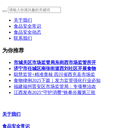
关于我们
食品安全常识
食品安全动态
联系我们
为你推荐
市城关区市场监管局东岗西市场监管所开
济宁市任城区南张街道西刘社区开展食物
聪慧监管+精准查核 四川省西充县市场监
食物律例2025下篇｜发力监管强化行业必知
福建福州晋安区市场监管局：专项整治农
江西发布2025“守护消费”铁拳步履第三批
关于我们
食品安全常识