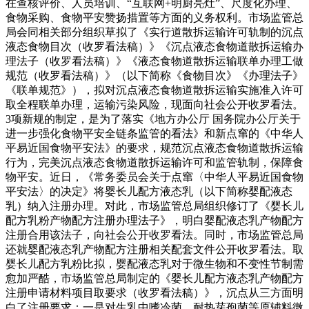
在查核评价、人员培训、“互联网+明厨亮灶”、尺度化办理、
食物采购、食物平安赞扬措置等方面的义务权利。市场监管总
局会同相关部分组织草拟了《实行道散拆运输许可轨制的沉点
液态食物目次（收罗看法稿）》《沉点液态食物道散拆运输办
理法子（收罗看法稿）》《液态食物道散拆运输联单办理工做
规范（收罗看法稿）》（以下简称《食物目次》《办理法子》
《联单规范》），拟对沉点液态食物道散拆运输实施准入许可
取全程联单办理，运输污染风险，现面向社会公开收罗看法。
3项新规的制定，是为了落实《地方办公厅 国务院办公厅关于
进一步强化食物平安全链条监管的看法》和新点窜的《中华人
平易近国食物平安法》的要求，规范沉点液态食物道散拆运输
行为，完美沉点液态食物道散拆运输许可和监管轨制，保障食
物平安。近日，《常务委员会关于点窜〈中华人平易近国食物
平安法〉的决定》将婴长儿配方液态乳（以下简称婴配液态
乳）纳入注册办理。对此，市场监管总局组织修订了《婴长儿
配方乳粉产物配方注册办理法子》，明白婴配液态乳产物配方
注册合用该法子，向社会公开收罗看法。同时，市场监管总局
还就婴配液态乳产物配方注册相关配套文件公开收罗看法。取
婴长儿配方乳粉比拟，婴配液态乳对于微生物和不变性节制需
愈加严酷，市场监管总局制定的《婴长儿配方液态乳产物配方
注册申请材料项目取要求（收罗看法稿）》，沉点从三方面明
白了注册要求：一是对生乳中嗜冷菌、耐热芽孢菌等原辅料微