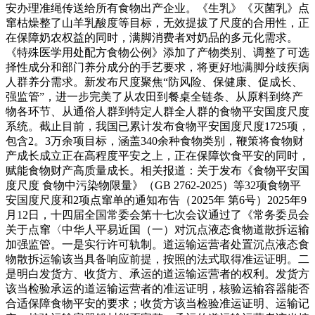
安办理准绳传送给所有食物出产企业。《生乳》《灭菌乳》点
窜枯燥整了山羊乳酸度等目标，无效提拔了尺度的合用性，正
在保障奶农权益的同时，满脚消费者对奶品的多元化需求。
《特殊医学用处配方食物公例》添加了产物类别、调整了可选
择性成分和部门养分成分的手艺要求，将更好地满脚分歧疾病
人群养分需求。新发布尺度聚焦“防风险、保健康、促成长、
强监管”，进一步完美了从农田到餐桌全链条、从原料到终产
物各环节、从通俗人群到特定人群全人群的食物平安国度尺度
系统。截止目前，我国已累计发布食物平安国度尺度1725项，
包含2。3万余项目标，涵盖340余种食物类别，鞭策将食物财
产成长成立正在高程度平安之上，正在保障饮食平安的同时，
赋能食物财产高质量成长。相关报道：关于发布《食物平安国
度尺度 食物中污染物限量》（GB 2762-2025）等32项食物平
安国度尺度和2项点窜单的通知布告（2025年 第6号）2025年9
月12日，十四届全国常委会第十七次会议通过了《常务委员会
关于点窜〈中华人平易近国（一）对沉点液态食物道散拆运输
加强监管。一是实行许可轨制。道运输运营者处置沉点液态食
物散拆运输该当具备响应前提，按照的法式取得准运证明。二
是明白发货方、收货方、承运的道运输运营者的权利。发货方
该当检验承运的道运输运营者的准运证明，核验运输容器能否
合适保障食物平安的要求；收货方该当检验准运证明、运输记