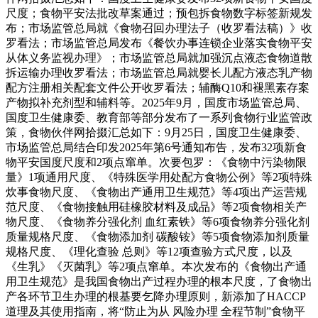
尺度；食物平安法批改草案通过；预包拆食物数字标签新规发
布；市场监管总局就《食物召回办理法子（收罗看法稿）》收
罗看法；市场监管总局发布《餐饮办事连锁企业落实食物平安
从体义务监视办理》；市场监管总局就加强沉点液态食物道散
拆运输办理收罗看法；市场监管总局就婴长儿配方液态乳产物
配方注册相关配套文件公开收罗看法；辅酶Q10和褪黑素存案
产物拟补充剂型和辅料等。2025年9月，国度市场监管总局、
国度卫生健康委、教育部等部分发布了一系列食物行业监管政
策，食物伙伴网拾掇汇总如下：9月25日，国度卫生健康委、
市场监管总局结合印发2025年第6号通知布告，发布32项新食
物平安国度尺度和2项点窜单。次要包罗：《食物中污染物限
量》1项通用尺度、《特殊医学用处配方食物公例》等2项特殊
炊事食物尺度、《食物出产通用卫生规范》等4项出产运营规
范尺度、《食物接触用硅橡胶材料及成品》等2项食物相关产
物尺度、《食物养分强化剂 血红素铁》等6项食物养分强化剂
质量规格尺度、《食物添加剂 碳酸铵》等5项食物添加剂质量
规格尺度、《理化查验 总则》等12项查验方式尺度，以及
《生乳》《灭菌乳》等2项点窜单。本次发布的《食物出产通
用卫生规范》是我国食物出产过程办理的根本尺度，了食物出
产各环节卫生办理的根基要乞降办理原则，新添加了HACCP
道理及其使用指南，将“防止为从 风险办理 全程节制”食物平