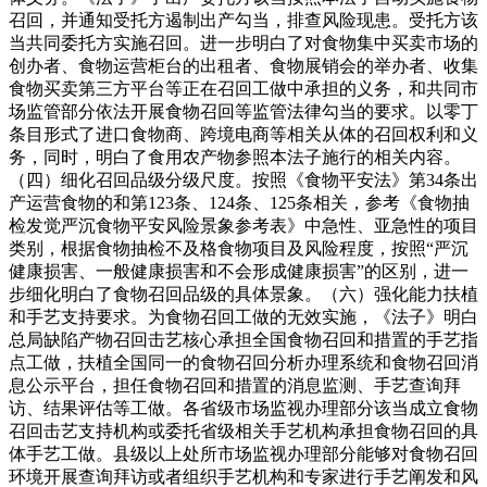
召回，并通知受托方遏制出产勾当，排查风险现患。受托方该
当共同委托方实施召回。进一步明白了对食物集中买卖市场的
创办者、食物运营柜台的出租者、食物展销会的举办者、收集
食物买卖第三方平台等正在召回工做中承担的义务，和共同市
场监管部分依法开展食物召回等监管法律勾当的要求。以零丁
条目形式了进口食物商、跨境电商等相关从体的召回权利和义
务，同时，明白了食用农产物参照本法子施行的相关内容。
（四）细化召回品级分级尺度。按照《食物平安法》第34条出
产运营食物的和第123条、124条、125条相关，参考《食物抽
检发觉严沉食物平安风险景象参考表》中急性、亚急性的项目
类别，根据食物抽检不及格食物项目及风险程度，按照“严沉
健康损害、一般健康损害和不会形成健康损害”的区别，进一
步细化明白了食物召回品级的具体景象。（六）强化能力扶植
和手艺支持要求。为食物召回工做的无效实施，《法子》明白
总局缺陷产物召回击艺核心承担全国食物召回和措置的手艺指
点工做，扶植全国同一的食物召回分析办理系统和食物召回消
息公示平台，担任食物召回和措置的消息监测、手艺查询拜
访、结果评估等工做。各省级市场监视办理部分该当成立食物
召回击艺支持机构或委托省级相关手艺机构承担食物召回的具
体手艺工做。县级以上处所市场监视办理部分能够对食物召回
环境开展查询拜访或者组织手艺机构和专家进行手艺阐发和风