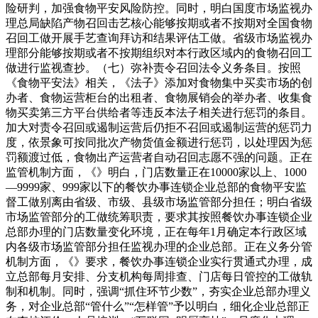
险研判，加强食物平安风险防控。同时，明白国度市场监视办
理总局缺陷产物召回击艺核心能够按期或者不按期对全国食物
召回工做开展手艺查询拜访和结果评估工做。省级市场监视办
理部分能够按期或者不按期组织对本行政区域内的食物召回工
做进行监视查抄。（七）弥补责令召回法令义务条目。按照
《食物平安法》相关，《法子》添加对食物集中买卖市场的创
办者、食物运营柜台的出租者、食物展销会的举办者、收集食
物买卖第三方平台供给者等违反本法子相关进行惩罚的条目。
加大对责令召回或遏制运营后仍拒不召回或遏制运营的惩罚力
度，依景象可按同批次产物货值金额进行惩罚，以处理因为惩
罚额渡过低，食物出产运营者自动召回志愿不强的问题。正在
监管机制方面，《》明白，门店数量正在10000家以上、1000
—9999家、999家以下的餐饮办事连锁企业总部的食物平安监
督工做别离由省级、市级、县级市场监管部分担任；明白省级
市场监管部分的工做统筹职责，要求其按照餐饮办事连锁企业
总部办理的门店数量变化环境，正在每年1月确定本行政区域
内各级市场监管部分担任监视办理的企业总部。正在义务分管
机制方面，《》要求，餐饮办事连锁企业实行贯通式办理，成
立总部每月安排、分支机构每周排查、门店每日管控的工做轨
制和机制。同时，强调“抓住环节少数”，夯实企业总部办理义
务，对企业总部“管什么”“怎样管”予以明白，细化企业总部正