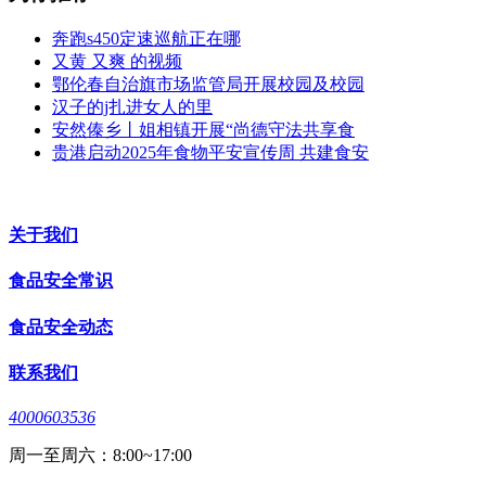
奔跑s450定速巡航正在哪
又黄 又爽 的视频
鄂伦春自治旗市场监管局开展校园及校园
汉子的j扎进女人的里
安然傣乡丨姐相镇开展“尚德守法共享食
贵港启动2025年食物平安宣传周 共建食安
关于我们
食品安全常识
食品安全动态
联系我们
4000603536
周一至周六：8:00~17:00