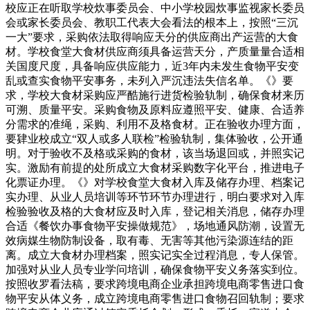
校应正在听取学校炊事委员会、中小学校园炊事监视家长委员
会或家长委员会、教职工代表大会看法的根本上，按照“三沉
一大”要求，采购依法取得响应天分的供应商出产运营的大食
材。学校食堂大食材供应商须具备运营天分，产质量量合适相
关国度尺度，具备响应供应能力，近3年内未发生食物平安变
乱或查实食物平安事务，未列入严沉违法失信名单。《》要
求，学校大食材采购应严酷施行进货检验轨制，确保食材来历
可溯、质量平安。采购食物及原料应遵照平安、健康、合适养
分需求的准绳，采购、利用不及格食材。正在验收办理方面，
要肄业校成立“双人或多人联检”检验轨制，集体验收，公开通
明。对于验收不及格或采购的食材，该当场退回或，并照实记
实。激励有前提的处所成立大食材采购数字化平台，推进电子
化票证办理。《》对学校食堂大食材入库及储存办理、档案记
实办理、从业人员培训等环节环节办理进行，明白要求对入库
检验验收及格的大食材应及时入库，登记相关消息，储存办理
合适《餐饮办事食物平安操做规范》，场地通风防潮，设置无
效病媒生物防制设备，取有毒、无害等其他污染源连结的距
离。成立大食材办理档案，照实记实全过程消息，专人保管。
加强对从业人员专业学问培训，确保食物平安义务落实到位。
按照收罗看法稿，要求跨境电商企业承担跨境电商零售进口食
物平安从体义务，成立跨境电商零售进口食物召回轨制；要求