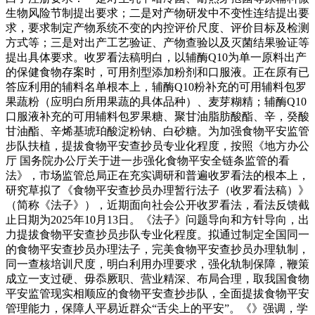
生物风险节制提出要求；二是对产物研发中不变性连结提出要
求，要求制定产物系统不变的内控评价尺度、评价目标及检测
方式等；三是对出产工艺验证、产物查验以及灭菌结果验证等
提出具体要求。收罗看法稿明白，以辅酶Q10为单一原料出产
的保健食物存案时，可用剂型添加粉剂和口服液。正在原有已
答应利用的辅料名单根本上，辅酶Q10粉补充的可用辅料包罗
果蔬粉（应明白所用果蔬的具体品种）、麦芽糊精；辅酶Q10
口服液补充的可用辅料包罗果糖、聚甘油脂肪酸酯、辛，癸酸
甘油酯、辛烯基琥珀酸淀粉钠、白砂糖。为加强食物平安监管
步队扶植，提拔食物平安查抄员专业化程度，按照《地方办公
厅 国务院办公厅关于进一步强化食物平安全链条监管的看
法》，市场监管总局正在充实调研和普遍收罗看法的根本上，
研究草拟了《食物平安查抄员办理暂行法子（收罗看法稿）》
（简称《法子》），近期面向社会公开收罗看法，看法反馈截
止日期为2025年10月13日。《法子》问题导向和方针导向，出
力提拔食物平安查抄员步队专业化程度。拟通过制定全国同一
的食物平安查抄员办理法子，完美食物平安查抄员办理轨制，
同一查核培训尺度，明白利用办理要求，强化轨制保障，鞭策
成立一支过硬、毋忝厥职、营业精深、布局合理，取我国食物
平安监管现实相顺应的食物平安查抄步队，全面提拔食物平安
管理能力，保障人平易近群众“舌尖上的平安”。《》强调，学