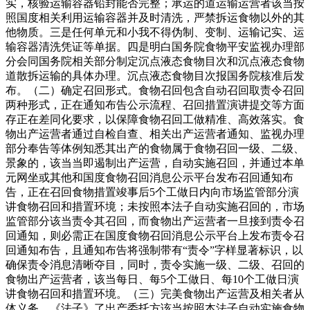
实，核验运输容器铅封能否完整；承运的道运输运营者该当按
照国度相关利用运输容器并及时清洗，严禁拆运食物以外的其
他物质。三是任何单元和小我不得伪制、变制、运输记实、运
输容器清洗凭证等单据。四是明白国务院食物平安监视办理部
分会同国务院相关部分制定沉点液态食物目次和沉点液态食物
道散拆运输的具体办理。沉点液态食物目次报国务院核准后发
布。（二）确定召回形式。食物召回包含自动召回取责令召回
两种形式，正在通知布告公示流程、召回措置演讲提交等方面
存正在差同化要求，以保障食物召回工做精准、高效落实。食
物出产运营者通过自检自查、相关出产运营者通知、监视办理
部分奉告等体例知悉其出产的食物属于食物召回一级、二级、
景象的，该当当即遏制出产运营，自动实施召回，并通过本单
元网坐或其他和国度食物召回消息公示平台发布召回通知布
告，正在召回食物措置竣事后5个工做日内向市场监管部分演
讲食物召回和措置环境；未按照本法子自动实施召回的，市场
监管部分该当责令其召回，而食物出产运营者一旦接到责令召
回通知，则必需正在国度食物召回消息公示平台上发布责令召
回通知布告，且通知布告将强制带有“责令”字样显著标识，以
确保责令消息清晰夺目，同时，责令实施一级、二级、召回的
食物出产运营者，该当每日、每5个工做日、每10个工做日演
讲食物召回和措置环境。（三）完美食物出产运营及相关者从
体义务。《法子》了出产委托方该当按照本法子自动实施食物