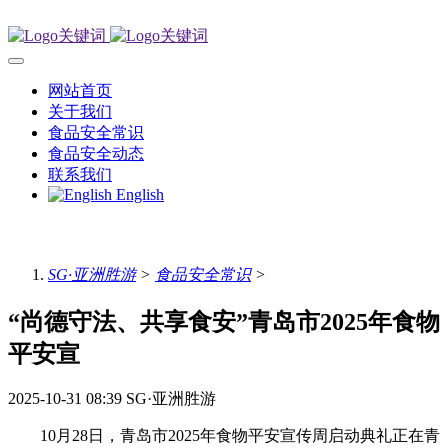
网站首页
关于我们
食品安全常识
食品安全动态
联系我们
English
SG·亚洲胜游
>
食品安全常识
>
“尚德守法、共享食安”青岛市2025年食物
平安宣
2025-10-31 08:39
SG·亚洲胜游
10月28日，青岛市2025年食物平安宣传周启动典礼正在青