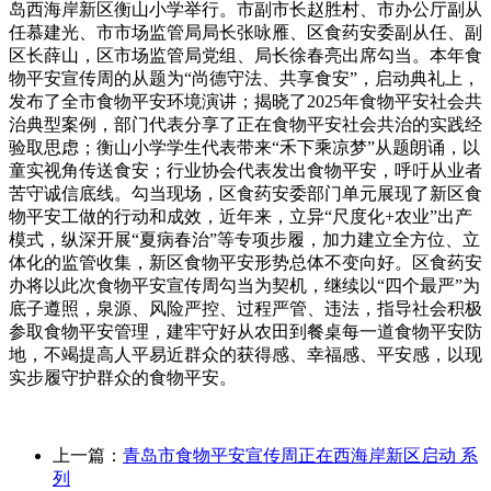
岛西海岸新区衡山小学举行。市副市长赵胜村、市办公厅副从
任慕建光、市市场监管局局长张咏雁、区食药安委副从任、副
区长薛山，区市场监管局党组、局长徐春亮出席勾当。本年食
物平安宣传周的从题为“尚德守法、共享食安”，启动典礼上，
发布了全市食物平安环境演讲；揭晓了2025年食物平安社会共
治典型案例，部门代表分享了正在食物平安社会共治的实践经
验取思虑；衡山小学学生代表带来“禾下乘凉梦”从题朗诵，以
童实视角传送食安；行业协会代表发出食物平安，呼吁从业者
苦守诚信底线。勾当现场，区食药安委部门单元展现了新区食
物平安工做的行动和成效，近年来，立异“尺度化+农业”出产
模式，纵深开展“夏病春治”等专项步履，加力建立全方位、立
体化的监管收集，新区食物平安形势总体不变向好。区食药安
办将以此次食物平安宣传周勾当为契机，继续以“四个最严”为
底子遵照，泉源、风险严控、过程严管、违法，指导社会积极
参取食物平安管理，建牢守好从农田到餐桌每一道食物平安防
地，不竭提高人平易近群众的获得感、幸福感、平安感，以现
实步履守护群众的食物平安。
上一篇：
青岛市食物平安宣传周正在西海岸新区启动 系
列