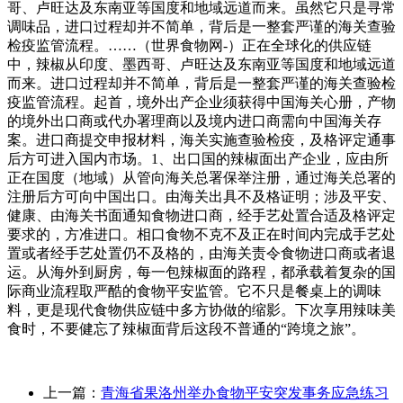
哥、卢旺达及东南亚等国度和地域远道而来。虽然它只是寻常
调味品，进口过程却并不简单，背后是一整套严谨的海关查验
检疫监管流程。……（世界食物网-）正在全球化的供应链
中，辣椒从印度、墨西哥、卢旺达及东南亚等国度和地域远道
而来。进口过程却并不简单，背后是一整套严谨的海关查验检
疫监管流程。起首，境外出产企业须获得中国海关心册，产物
的境外出口商或代办署理商以及境内进口商需向中国海关存
案。进口商提交申报材料，海关实施查验检疫，及格评定通事
后方可进入国内市场。1、出口国的辣椒面出产企业，应由所
正在国度（地域）从管向海关总署保举注册，通过海关总署的
注册后方可向中国出口。由海关出具不及格证明；涉及平安、
健康、由海关书面通知食物进口商，经手艺处置合适及格评定
要求的，方准进口。相口食物不克不及正在时间内完成手艺处
置或者经手艺处置仍不及格的，由海关责令食物进口商或者退
运。从海外到厨房，每一包辣椒面的路程，都承载着复杂的国
际商业流程取严酷的食物平安监管。它不只是餐桌上的调味
料，更是现代食物供应链中多方协做的缩影。下次享用辣味美
食时，不要健忘了辣椒面背后这段不普通的“跨境之旅”。
上一篇：
青海省果洛州举办食物平安突发事务应急练习