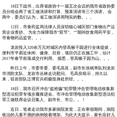
18日下战书，出席省政协十一届五次会议的我市省政协委
员分组会商了省工做演讲和打算、预算演讲等三个演讲。 会
商中，委员们认为，省工做演讲用翔实的数。。。
12日，市食药监局法律人员深切核心城区部门食物出产运
营企业查抄。 为全力保障我市“双节”、“”期间饮食用药平安，
市食物药品监管。。。
龙岩投入320余万元对城区内登高猴子园进行全体提拔，
便利市平易近休闲、健身。目前，项目仍正在施工中，估计
2017年春节前落成交付利用。 据悉，登高猴子园为山。。。
昨日上午，市委常委、委毛高良，副市长张斌率队到龙岩
市消防支队、龙岩市丛林走访慰问。 毛高良暗示，持久以
来，驻岩部队泛博官兵积极投身处所经。。。
18日，我市召开冲击“盗抢骗”犯罪暨冲击管理电信收集新
型违法犯罪专项步履推进会。市冲击管理电信收集新型违法犯
罪工做联席会议召集人、副市长、市公。。！
近日，笔者走访我市多家病院发觉，正在寒假期间，病院
收治的儿童不测的病例较着增加。为此大夫提示，家长应好儿