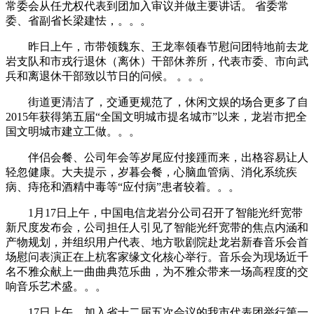
常委会从任尤权代表到团加入审议并做主要讲话。 省委常
委、省副省长梁建怯，。。。
昨日上午，市带领魏东、王龙率领春节慰问团特地前去龙
岩支队和市戎行退休（离休）干部休养所，代表市委、市向武
兵和离退休干部致以节日的问候。 。。。
街道更清洁了，交通更规范了，休闲文娱的场合更多了自
2015年获得第五届“全国文明城市提名城市”以来，龙岩市把全
国文明城市建立工做。。。
伴侣会餐、公司年会等岁尾应付接踵而来，出格容易让人
轻忽健康。大夫提示，岁暮会餐，心脑血管病、消化系统疾
病、痔疮和酒精中毒等“应付病”患者较着。。。
1月17日上午，中国电信龙岩分公司召开了智能光纤宽带
新尺度发布会，公司担任人引见了智能光纤宽带的焦点内涵和
产物规划，并组织用户代表、地方歌剧院赴龙岩新春音乐会首
场慰问表演正在上杭客家缘文化核心举行。音乐会为现场近千
名不雅众献上一曲曲典范乐曲，为不雅众带来一场高程度的交
响音乐艺术盛。。。
17日上午，加入省十二届五次会议的我市代表团举行第一