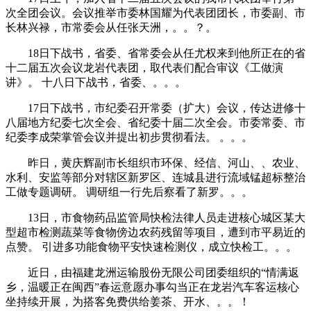
次全团会议。会议推举市委林国耀为代表团团长，市委副、市
长林兴禄，市常委会从任张天洲，。。？。
18日下战书，省委、省常委会从任尤权来到他所正在的省
十二届五次会议龙岩代表团，取代表们配合审议《工做演
讲》。 十八日下战书，省委、。。。
17日下战书，市纪委召开常委（扩大）会议，传达进修十
八届地方纪委七次全会、省纪委十届二次全会。市委常委、市
纪委李成荣掌管会议并提出初步贯彻看法。 。。。
昨日，黄庆辉副市长组织市环保、经信、河山、、农业、
水利、安监等部分对辖区新罗区、连城县进行流域锰超标整治
工做专题调研。 调研组一行先后察看了新罗。。。
13日，市食物药品监管局快检法律人员走进核心城区某大
型超市检测蔬菜等食物傍边农药残留等项目，遭到市平易近的
点赞。 引进多功能食物平安快速检测仪，成立快检工。。。
近日，由福建龙洲运输股份无限公司团委组织的“情满返
乡，温暖正在闽西”春运意愿办事勾当正在龙岩汽车客运核心
坐持续开展，为搭客免费供给姜茶、开水、。。！