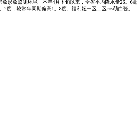
象形象监测环境，本年4月下旬以来，全省平均降水量26。6毫
。2度，较常年同期偏高1。8度。福利姬一区二区cos萌白酱。