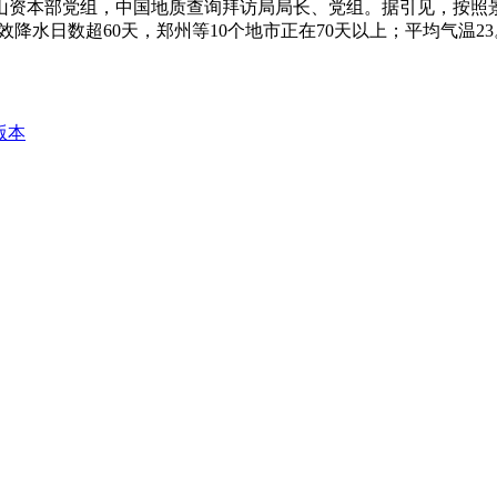
河山资本部党组，中国地质查询拜访局局长、党组。据引见，按照景
效降水日数超60天，郑州等10个地市正在70天以上；平均气温23
版本