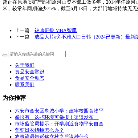
曾正在原地质矿产部和原河山资本部工做多年，2014年任原
米，较常年同期偏少75%，截至6月13日，大部门地域持续无无
上一篇：
被帅哥操 MBA智库
下一篇：
成品人片a旁不雅入口日韩（2024已更新）最新
关于我们
食品安全常识
食品安全动态
联系我们
为你推荐
六安市金安区皋城小学：建牢校园食物平
举报有！这些环境可举报！渠道发布→
市场监管局提示：开学期近食物平安自查
葡萄斑衣蜡蝉怎么办？
农事谚语告诉你立秋之后该种什么