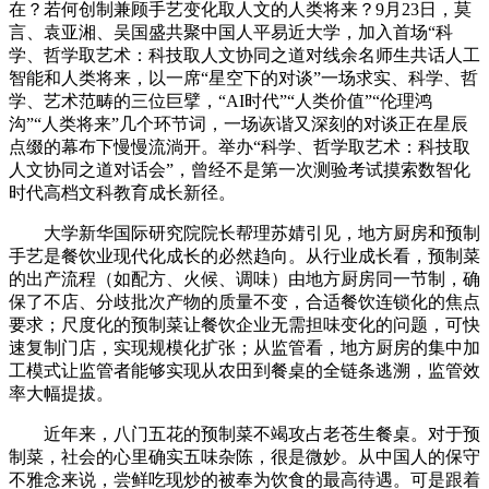
在？若何创制兼顾手艺变化取人文的人类将来？9月23日，莫
言、袁亚湘、吴国盛共聚中国人平易近大学，加入首场“科
学、哲学取艺术：科技取人文协同之道对线余名师生共话人工
智能和人类将来，以一席“星空下的对谈”一场求实、科学、哲
学、艺术范畴的三位巨擘，“AI时代”“人类价值”“伦理鸿
沟”“人类将来”几个环节词，一场诙谐又深刻的对谈正在星辰
点缀的幕布下慢慢流淌开。举办“科学、哲学取艺术：科技取
人文协同之道对话会”，曾经不是第一次测验考试摸索数智化
时代高档文科教育成长新径。
大学新华国际研究院院长帮理苏婧引见，地方厨房和预制
手艺是餐饮业现代化成长的必然趋向。从行业成长看，预制菜
的出产流程（如配方、火候、调味）由地方厨房同一节制，确
保了不店、分歧批次产物的质量不变，合适餐饮连锁化的焦点
要求；尺度化的预制菜让餐饮企业无需担味变化的问题，可快
速复制门店，实现规模化扩张；从监管看，地方厨房的集中加
工模式让监管者能够实现从农田到餐桌的全链条逃溯，监管效
率大幅提拔。
近年来，八门五花的预制菜不竭攻占老苍生餐桌。对于预
制菜，社会的心里确实五味杂陈，很是微妙。从中国人的保守
不雅念来说，尝鲜吃现炒的被奉为饮食的最高待遇。可是跟着