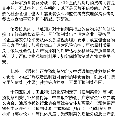
取居家预备餐食分歧，餐厅和食堂的后厨对消费者而言是
目生的、不成控的、欠亨明的，以至是天然不信赖的。这常一
般的社会意理，也因而需要餐饮业和监管者充实理解消费者对
餐饮业食物平安的担心情感。苏婧说。
记者留意到，《通知》对于预制菜行业的食物添加问题也
提出了较高的监管要求。督促预制菜出产运营企业，要按照
《企业落实食物平安从体义务监视办理》要求，成立健全食物
平安办理轨制，加强食物出产运营风险管控，严把原料质量
关，依法检验食用农产物原料的许诺达标及格证等产质量量及
格证明，严酷食物添加剂利用，切实保障预制菜产物食物平
安。
此外，《通知》正在预制菜的定义中强调加热或熟制后方
可食用。不经加热或者熟制就可食用的即食食物，以及可间接
食用的蔬菜（生果）沙拉等凉拌菜，不属于预制菜范围。
十四五以来，工业和消息化部制定了《便利菜肴》等6项
预制菜相关行业尺度打算。中国饭馆协会、广东省企业立异成
长协会、汕尾市餐饮行业协会等社会合体别离发布《预制菜产
物分类及评价》《预制菜肴 广式烧鹅（鸭）》《预制菜汕尾
小米（薯粉饺）》等集体尺度，为预制菜的质量分级及出产质