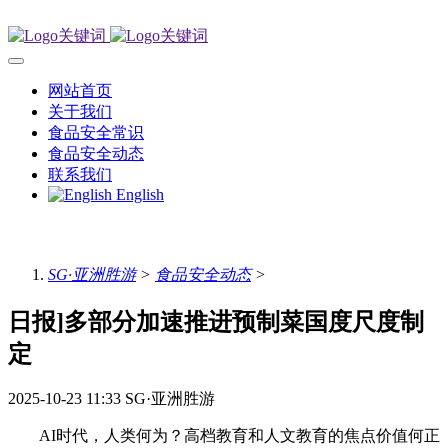
网站首页
关于我们
食品安全常识
食品安全动态
联系我们
English
SG·亚洲胜游
>
食品安全动态
>
日报]多部分加速推进预制菜国度尺度制
定
2025-10-23 11:33
SG·亚洲胜游
AI时代，人类何为？高档教育和人文教育的焦点价值何正