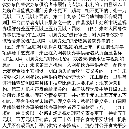
饮办事的餐饮办事供给者未履行响应演讲权利的，由县级以上
处所市场监视办理部分责令更正，赐与；拒不更正的，处一万
元以上五万元以下罚款。第二十九条【平台轨制等不合规罚
则】平台供给者有以下景象之一的，由县级以上处所市场监视
办理部分处五千元以上五万元以下罚款：（四）未对入网餐饮
办事供给者的“互联网+明厨亮灶”进行审查，对入网餐饮办事
供给者未实现“互联网+明厨亮灶”供给收集餐饮办事的；
（五）未对“互联网+明厨亮灶”视频消息上传、页面展现等事
项供给手艺支撑，未正在入网餐饮办事供给者从页面显著标
明“互联网+明厨亮灶”跳转标识的，或者未按要求留存视频消
息的；（六）未取第三方机构、入网餐饮办事供给者、配送单
元签定食物平安和谈，明白两边的食物平安义务的；（七）未
按要求对入网餐饮办事供给者的运营天分、加工制做、卫生等
进行抽查监测或每月线下抽查比例未达要求的；现实运营机
构、第三方机构违反前款相关的，由违法行为发生地县级以上
处所市场监视办理部分责令更正，并处五千元以上五万元以下
罚款。平台供给者未履行办理义务的，承担连带义务。自建网
坐供给餐饮办事的餐饮办事供给者违反前款第（八）、（九）
项的，由县级以上处所市场监视办理部分责令更正，并处五千
元以上五万元以下罚款。第三十条【平台食物平安轨制、机构
人员不合规罚则】平台供给者未按成立、施行并公开食物平安