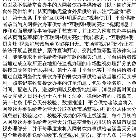
页以及不供给堂食办事的入网餐饮办事供给者（以下简称无堂
食外卖供给者）从页面临无堂食外卖供给者加注“无堂食”标
识。第十五条【平台“互联网+明厨亮灶”视频使用】 平台供给
者该当为入网餐饮办事供给者“互联网+明厨亮灶”视频消息上
传和页面展现等事项供给手艺支撑，并正在入网餐饮办事供给
者从页面显著标明“互联网+明厨亮灶”跳转标识，“互联网+明
厨亮灶”视频消息该当至多留存14天。市场监视办理部分正在
依法开展监视查抄、案件查询拜访、变乱措置等监管法律勾当
时，能够要求平台供给者供给前款的相关消息，平台供给者该
当通过成立取所正在地担任监视办理的市场监视办理部分的数
据接口等体例予以共同。第十六条【平台记实】平台供给者和
通过自建网坐供给餐饮办事的餐饮办事供给者该当履行记实权
利，照实记实收集餐饮办事的订单消息，包罗食物名称、下单
时间、配送人员、送达时间以及收货地址等，消息保留时间自
买卖完成之日起不少于六个月；法令、律例还有的，按照其。
第十七条【平台天分校验、数据推送】 平台供给者该当将入
网餐饮办事供给者运营天分取省级市场监视办理部分从体天分
消息进行校验比对，校验不成功的不得上线运营。每个月初将
入网餐饮办事供给者运营天分消息变量数据推送给省级市场监
视办理部分，并于每季度末将入网餐饮办事供给者运营天分消
息全量数据推送给省级市场监视办理部分。第十八条【平台权