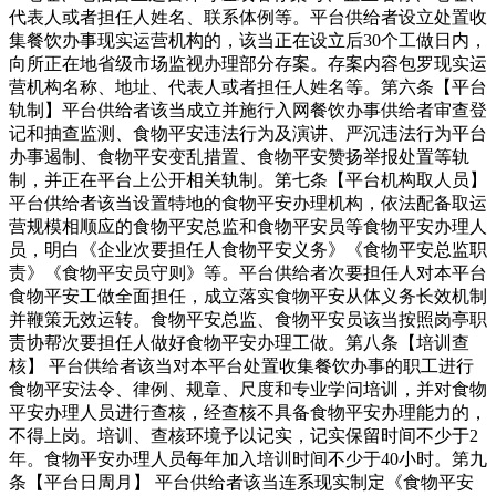
代表人或者担任人姓名、联系体例等。平台供给者设立处置收
集餐饮办事现实运营机构的，该当正在设立后30个工做日内，
向所正在地省级市场监视办理部分存案。存案内容包罗现实运
营机构名称、地址、代表人或者担任人姓名等。第六条【平台
轨制】平台供给者该当成立并施行入网餐饮办事供给者审查登
记和抽查监测、食物平安违法行为及演讲、严沉违法行为平台
办事遏制、食物平安变乱措置、食物平安赞扬举报处置等轨
制，并正在平台上公开相关轨制。第七条【平台机构取人员】
平台供给者该当设置特地的食物平安办理机构，依法配备取运
营规模相顺应的食物平安总监和食物平安员等食物平安办理人
员，明白《企业次要担任人食物平安义务》《食物平安总监职
责》《食物平安员守则》等。平台供给者次要担任人对本平台
食物平安工做全面担任，成立落实食物平安从体义务长效机制
并鞭策无效运转。食物平安总监、食物平安员该当按照岗亭职
责协帮次要担任人做好食物平安办理工做。第八条【培训查
核】 平台供给者该当对本平台处置收集餐饮办事的职工进行
食物平安法令、律例、规章、尺度和专业学问培训，并对食物
平安办理人员进行查核，经查核不具备食物平安办理能力的，
不得上岗。培训、查核环境予以记实，记实保留时间不少于2
年。食物平安办理人员每年加入培训时间不少于40小时。第九
条【平台日周月】 平台供给者该当连系现实制定《食物平安