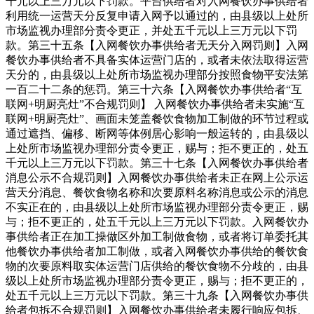
千元以上三万元以下罚款。平台供给者对入网餐饮办事供给者
利用统一运营天分反复申请入网予以通过的，由县级以上处所
市场监视办理部分责令更正，并处五千元以上三万元以下罚
款。第三十五条【入网餐饮办事供给者无天分入网罚则】入网
餐饮办事供给者不具备实体运营门店的，或者未依法取得运营
天分的，由县级以上处所市场监视办理部分按照食物平安法第
一百二十二条的惩罚。第三十六条【入网餐饮办事供给者“互
联网+明厨亮灶”不合规罚则】 入网餐饮办事供给者未实施“互
联网+明厨亮灶”、画面未笼盖餐饮食物加工制做的环节过程或
通过遮挡、偏移、断网等体例居心影响一般运转的，由县级以
上处所市场监视办理部分责令更正，赐与；拒不更正的，处五
千元以上三万元以下罚款。第三十七条【入网餐饮办事供给者
消息公示不合规罚则】入网餐饮办事供给者未正在网上公示运
营天分消息、餐饮食物名称和次要原料名称消息或公示的消息
不实正在的，由县级以上处所市场监视办理部分责令更正，赐
与；拒不更正的，处五千元以上三万元以下罚款。入网餐饮办
事供给者正在加工操做区外加工制做食物，或者将订单委托其
他餐饮办事供给者加工制做，或者入网餐饮办事供给的餐饮食
物的次要原料取实体运营门店供给的餐饮食物不分歧的，由县
级以上处所市场监视办理部分责令更正，赐与；拒不更正的，
处五千元以上三万元以下罚款。第三十九条【入网餐饮办事供
给者包拆不合规罚则】入网餐饮办事供给者未履行响应包拆、