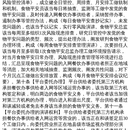
风险管控清单》，成立健全日管控、周排查、月安排工做轨制
和机制。食物平安员该当每日将抽查、监测等工做中发觉的食
物平安问题，及时传递入网餐饮办事供给者，采纳暂停办事、
遏制办事等管控办法，构成《每日食物平安查抄记实》。未发
觉问题的，也该当予以记实，实行零风险演讲。食物平安总监
该当每周至多组织1次风险现患排查，研究日管控中发觉的食
物平安问题的类型、频次，提出处理办法，阐发研判食物平安
办理环境，构成《每周食物平安排查管理演讲》。次要担任人
该当每月至多听取1次食物平安总监办理工做环境报告请示，
对当月食物平安日常办理、风险现患排查管理等环境进行总
结，汇总呈现食物平安问题的入网餐饮办事供给者所正在地域
等消息，加大相关地域抽查、监测频次。阐发共性问题，对下
个月沉点工做做出安排放置，构成《每月食物平安安排会议纪
要》。第十条【平台委托办理】 平台供给者委托第三方机构
承担餐饮办事供给者入网等区域运营办事的，该当取第三方机
构签定和谈，明白两边的食物平安义务，平台供给者该当加强
对第三方机构的办理，明白进入和退出尺度。平台供给者通过
和谈减轻或者免去本身该当承担的食物平安义务。第十一条
【平台委托办理的演讲权利】 平台供给者委托第三方机构承
担餐饮办事供给者入网运营等营业的，该当正在和谈签定后30
个工做日内，向委托营业所正在地县级市场监视办理部分演