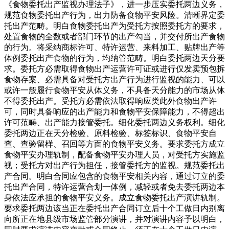
《食物委托出产监视办理法子》，进一步压实委托两边义务，
规范食物委托出产行为，出力防备食物平安风险。清晰界定委
托出产范畴。明白食物委托出产为受托方按照委托方的要求，
处置食物的全数或者部门环节的出产勾当，并交付所出产食物
的行为。将采纳商标许可、特许运营、来料加工、贴牌出产等
体例委托出产食物的行为，均纳管范畴。明白委托两边天分要
求。委托方必需取得食物出产运营许可证或进行仅发卖预包拆
食物存案、必需具备对受托方出产行为进行监视的能力、可以
或许一般履行食物平安从体义务，不具备天分能力的市场从体
不得委托出产。受托方必需依法取得响应类此外食物出产许
可，同时具备响应的出产能力和食物平安保障能力，不得超出
许可范畴、出产能力接管委托。细化委托两边义务权利。细化
委托两边正在天分检验、原料检验、标签标识、食物平安自
查、查验留样、召回等方面的食物平安义务。要求委托方成立
食物平安办理轨制，配备食物平安办理人员，对受托方实施监
视；受托方对出产行为担任，接管委托方的监视。规范委托出
产合同。明白合同应包含的食物平安相关内容，通过订立的委
托出产合同，特许运营合划一体例，减轻或者免去委托两边本
身依法应承担的食物平安义务。成立食物委托出产演讲轨制。
要求委托两边该当正在委托出产合同订立后十个工做日内别离
向所正在地县级市场监管部分演讲，并对演讲内容予以明白，