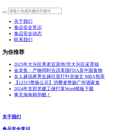
关于我们
食品安全常识
食品安全动态
联系我们
为你推荐
2025年大兴区养老宜居地!市大兴区采育镇
金龙鱼：产物同时合适美国FDA及中国食物
女人越说疼男生越往里打扑克做文 MBA智库
【12315赞扬公示】消费者赞扬广州酒家食
2024年支部党建工做打算Word模板下载
事关海南精华醋！
关于我们
食品安全常识