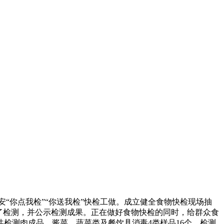
你点我检”“你送我检”快检工做。成立健全食物快检现场抽
了检测，并公示检测成果。正在做好食物快检的同时，给群众食
检测肉成品、酱菜、蔬菜类及餐饮具消毒4类样品16个，检测