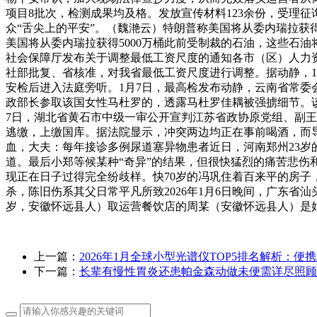
项目8批次，检测成果均及格。发放宣传材料123余份，受理
众“舌尖上的平安”。（魏滟云）特朗普称美国将从委内瑞拉获得500
美国将从委内瑞拉获得5000万桶此前受制裁的石油，这些石
社会保障厅发布关于调整最低工资尺度的通知各市（区）人力
社部批复、省核准，对我省最低工资尺度进行调整。据动静，
安检后进入法庭旁听。1月7日，最高检发布动静，云南省常委
政部长参取该国女性马杜罗的，透露马杜罗佳耦被强掳细节。该
7日，湖北省黄石市中级一审公开宣判江苏省政协原党组、副
逃缴，上缴国库。据法院显示，冲突两边均正在事前喝酒，而导
血，大夫：每年接诊多例尿道塞异物患者近日，河南郑州23岁
道。最后小郑等候某种“奇异”的结果，但很快猛烈的痛苦悲伤
现正在日子过得完全纷歧样。快70岁的冯巩住着百来平的房子
杀，陈旧伤系其父日常平凡所致2026年1月6日晚间，广东
岁，安徽怀远县人）取运营餐饮店的周某（安徽怀远县人）是
上一篇：
2026年1月全球小型光谱仪TOP5排名解析：便
下一篇：
长辈有慢性胃炎还患帕金森动做未便需详尽照顾