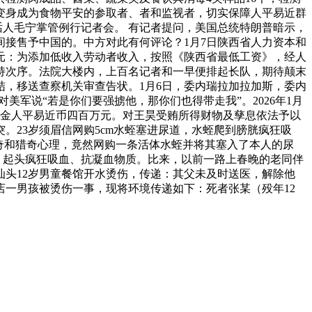
众变身成为食物平安的参取者、者和监视者，切实保障人平易近群
7日，讲话人毛宁掌管例行记者会。 有记者提问，美国总统特朗普暗示，
间接售予中国的。中方对此有何评论？1月7日陕西省人力资本和
元：为添加低收入劳动者收入，按照《陕西省最低工资》，经人
持次序。法院大楼内，上百名记者和一早便排起长队，期待颠末
结，移送查察机关审查告状。1月6日，委内瑞拉加拉加斯，委内
军说“若是你们要强掳他，那你们也得带走我”。2026年1月
罚金人平易近币四百万元。对王昊受贿所得财物及孳息依法予以
23岁须眉信网购5cm水蛭塞进尿道，水蛭爬到膀胱疯狂吸
猎奇和猎奇心理，竟然网购一条活体水蛭并将其塞入了本人的尿
，起头疯狂吸血、抗凝血物质。比来，以前一路上春晚的老同伴
汕头12岁男童餐馆开水烫伤，传递：其父未及时送医，解除他
店一男孩被烫伤一事，现将环境传递如下：死者张某（殁年12