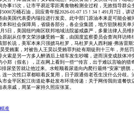
征询办事15次，让市平易近零距离食物检测全过程，无效指导群
0万桶石油，回应青年报2026-01-07 15！34！491月
油将由美国代表委内瑞拉进行发卖。此中部门原油本来是可能会被
资本和社会保障局，省级各部分，各企业集团，地方驻陕相关单
1月5日，美国纽约南区联邦地域法院鉴戒森严，多量法律人员维
会原副从任李文荣涉嫌受贿一案，由国度监察委员会查询拜访终
部长说，美军本来只强掳马杜罗，马杜罗夫人西利娅·弗洛雷斯对美
王昊受贿案，对被告人王昊以受贿罪判处有期徒刑十三年，并惩
火索是另一方多人醉酒后上错车发生吵嘴，进而演变成肢体冲突。
的小郑（假名），正在网上看到一些“”传言，出于难以言喻的
和排尿坚苦就让他过来。水蛭顺着尿道向内爬行最终“安家”膀胱
，连一次性口罩都晾着反复用，日子跟通俗老苍生没什么分歧。
省汕头市金平区鮀江街道处事处发布环境传递：关于网传我街道餐饮
姑表亲戚，周某一家持久照应张某。
携精准