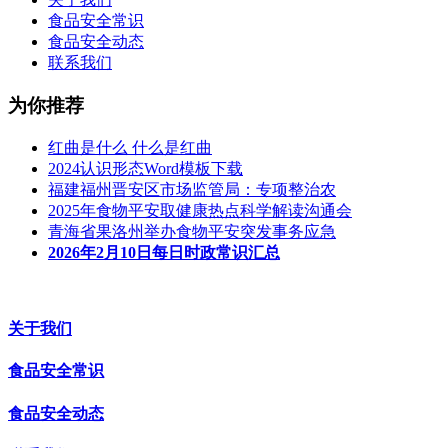
食品安全常识
食品安全动态
联系我们
为你推荐
红曲是什么 什么是红曲
2024认识形态Word模板下载
福建福州晋安区市场监管局：专项整治农
2025年食物平安取健康热点科学解读沟通会
青海省果洛州举办食物平安突发事务应急
2026年2月10日每日时政常识汇总
关于我们
食品安全常识
食品安全动态