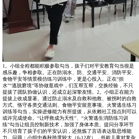
1。小组全程都能积极参取勾当，孩子们对平安教育勾当很是
感乐趣，争相参取。正在防溺水、防、交通平安、消防平安、
食物平安等情景模仿练习训练中，更是心投入。正在“担
水”“逃脱窘境”等协做逛戏中，们互帮互帮，交换经验，不只
提拔了团队协做认识，还成立起深挚友情。2。小组正在能力
提拔上收成显著。通过防止溺水及自救和他救、被拐时的自救
方式、恪守各类交通法则、食物平安留意事项、火警逃生练习
训练等勾当，实操进修能力有所提拔，从依赖社工指点到可以
或许完成使命。“让呼救成为天性”、“火警逃生消防练习训
练”勾当让组员控制新技术，加强了身体本质。提问分享环节
不只培育了孩子们的平安认识，还熬炼了言语表达取思维能
力。问题：小组中春秋跨度较大（6-12岁），低龄儿童对复杂