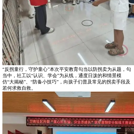
“反拐童行，守护童心”本次平安教育勾当以防拐卖为从题，勾
当中，社工以“认识、学会”为从线，通度日泼的和情景模
仿“大揭秘”、“防备小技巧”，向孩子们普及常见的拐卖手段及
若何求救自救。