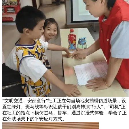
“文明交通，安然童行”社工正在勾当场地安插模仿道场景，设
置红绿灯、斑马线等标识让孩子们别离饰演“行人”、“司机”正
在社工的指点下模仿过马、搭车、通过沉浸式体验，学会了正
在分歧场景下的平安应对方式。