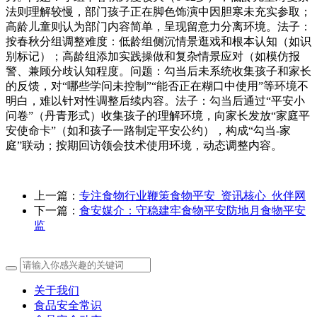
法则理解较慢，部门孩子正在脚色饰演中因胆寒未充实参取；
高龄儿童则认为部门内容简单，呈现留意力分离环境。法子：
按春秋分组调整难度：低龄组侧沉情景逛戏和根本认知（如识
别标记）；高龄组添加实践操做和复杂情景应对（如模仿报
警、兼顾分歧认知程度。问题：勾当后未系统收集孩子和家长
的反馈，对“哪些学问未控制”“能否正在糊口中使用”等环境不
明白，难以针对性调整后续内容。法子：勾当后通过“平安小
问卷”（丹青形式）收集孩子的理解环境，向家长发放“家庭平
安使命卡”（如和孩子一路制定平安公约），构成“勾当-家
庭”联动；按期回访领会技术使用环境，动态调整内容。
上一篇：
专注食物行业鞭策食物平安_资讯核心_伙伴网
下一篇：
食安媒介：守稳建牢食物平安防地月食物平安
监
关于我们
食品安全常识