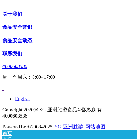
关于我们
食品安全常识
食品安全动态
联系我们
4000603536
周一至周六：8:00~17:00
English
Copyright 2020@ SG·亚洲胜游食品@版权所有
4000603536
Powered by
©2008-2025
SG·亚洲胜游
网站地图
首页