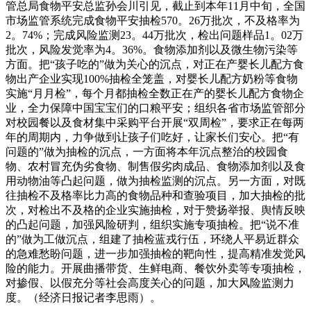
管总局食物平安总监孙会川引见，截止到本年11月中旬，全国
市场监管系统完成食物平安抽检570。26万批次，不及格率为
2。74%；完成风险监测23。44万批次，检出问题样品1。02万
批次，风险发觉率为4。36%。食物添加剂以及微生物污染等
方面。把“孩子吃的”做为关心的沉点，对正在产婴长儿配方食
物出产企业实现100%抽检全笼盖，对婴长儿配方奶粉等食物
实施“月月检”，每个月都抽检全数正在产的婴长儿配方食物企
业，全力保障中国宝宝们的口粮平安；组织各省市场监管部分
对校园餐以及食材集中采购平台开展“双周检”，要求正在每两
年的周期内，力争做到让孩子们吃好，让家长们安心。把“有
问题的”做为抽检的沉点，一方面将本年沉点整治的校园食
物、农村冒充伪劣食物、制售假劣肉成品、食物添加剂以及食
用动物油等凸起问题，做为抽检监测的沉点。另一方面，对既
往抽检不及格率比力高的食物品种和查验项目，加大抽检的批
次，对检出不及格的企业实施抽检，对于赞扬举报、舆情反映
的凸起问题，加强风险研判，组织实施专项抽检。把“说不准
的”做为工做沉点，组建了抽检蓝戎行伍，环绕人平易近群众
的急难愁盼问题，进一步加强抽检的靶向性，提高精准发觉风
险的能力。开展曲播带货、生鲜电商、餐饮外卖等专项抽检，
对掺假、以假充分等社会高度关心的问题，加大风险监测力
度。（经济日报记者李思雨）。