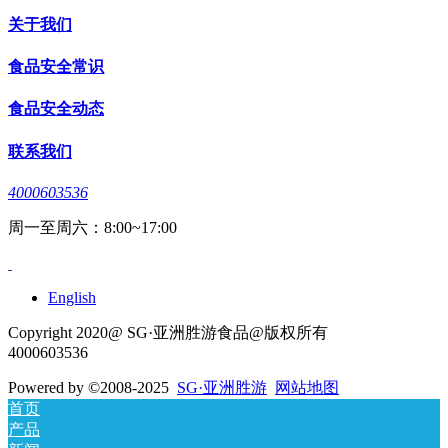
关于我们
食品安全常识
食品安全动态
联系我们
4000603536
周一至周六：8:00~17:00
English
Copyright 2020@ SG·亚洲胜游食品@版权所有
4000603536
Powered by
©2008-2025
SG·亚洲胜游
网站地图
首页
产品