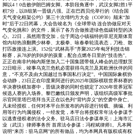
脚以4！0击败伊朗巴姆女脚。本阶段角逐中，武汉女脚2胜1平
积7分，以B组第一晋级八强。正在巴西贝伦举行的《结合国
天气变化框架公约》第三十次缔约方大会（COP30）颠末“加
时”后于22日闭幕，大会告竣名为《全球带动 连合协做应对天
气变化挑和》的文件，展示了各方合做推进绿色低碳转型的决
心。22日，虽然雨雪交加，位于周边小镇福特的菲尼克斯体育
馆内却热浪翻腾少林拳、太极拳、咏春拳轮流表态，刀枪、散
打匹敌接连上演。152位“武林高手”齐聚2025年匈牙利技击锦
标赛，从78岁的到8岁的孩童，配合点燃冬日里的“技击热”。
正正在南非约翰内斯堡加入二十国集团带领人峰会的总理默茨
22日暗示，竣事乌克兰危机必需获得乌克兰及其欧洲伙伴的同
意，“不克不及由大国越过当事国私行决定”。中国国际象棋协
会动静，23日正在印度果阿进行的2025年国际棋联世界杯赛的
半决赛快棋加赛中，晋级决赛的同时也锁定了2026年世界冠军
候选人赛的入场券。黎巴嫩线日颁发声明，该组织高级军事批
示官阿里塔巴塔拜当天正在以色列“背约弃义”的空袭中身亡。
凡未经授权，任何对本平台所发布的内容进行转载、摘编、利
用等行为均属侵权，一经发觉，本平台将授权常年法令参谋予
以逃查侵权者的法令义务。驻马店日法令参谋单元：上海市汇
业（武汉）律师事务所 首席法令参谋：冯程斌律师1。凡本网
说明“来历：驻马店网”的所有做品，均为本网具有版权或有权