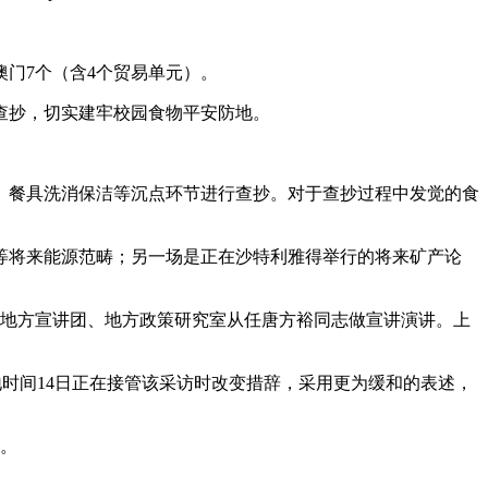
门7个（含4个贸易单元）。
查抄，切实建牢校园食物平安防地。
餐具洗消保洁等沉点环节进行查抄。对于查抄过程中发觉的食
将来能源范畴；另一场是正在沙特利雅得举行的将来矿产论
地方宣讲团、地方政策研究室从任唐方裕同志做宣讲演讲。上
时间14日正在接管该采访时改变措辞，采用更为缓和的表述，
露。