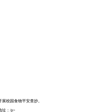
开展校园食物平安查抄。
：/p>