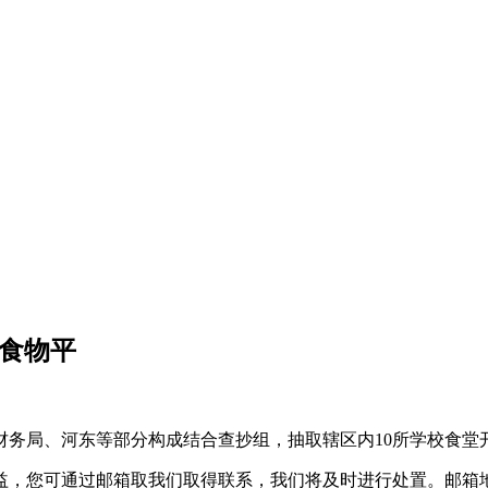
园食物平
局、河东等部分构成结合查抄组，抽取辖区内10所学校食堂
您可通过邮箱取我们取得联系，我们将及时进行处置。邮箱地址