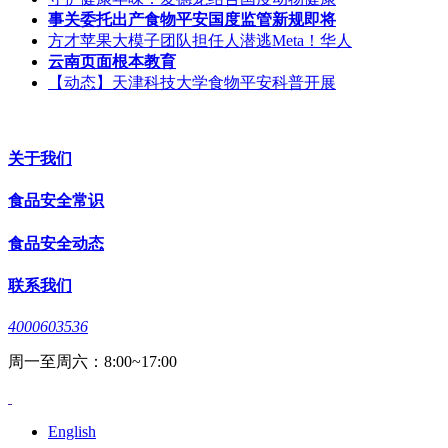
事关委托出产食物平安国度监管新规即将
方才苹果大模子团队担任人潜逃Meta！华人
云南页面根本教育
【动态】天津科技大学食物平安科普开展
关于我们
食品安全常识
食品安全动态
联系我们
4000603536
周一至周六：8:00~17:00
English