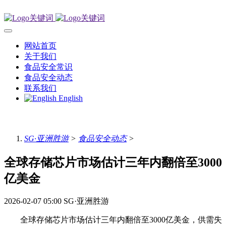
网站首页
关于我们
食品安全常识
食品安全动态
联系我们
English
SG·亚洲胜游
>
食品安全动态
>
全球存储芯片市场估计三年内翻倍至3000
亿美金
2026-02-07 05:00
SG·亚洲胜游
全球存储芯片市场估计三年内翻倍至3000亿美金，供需失