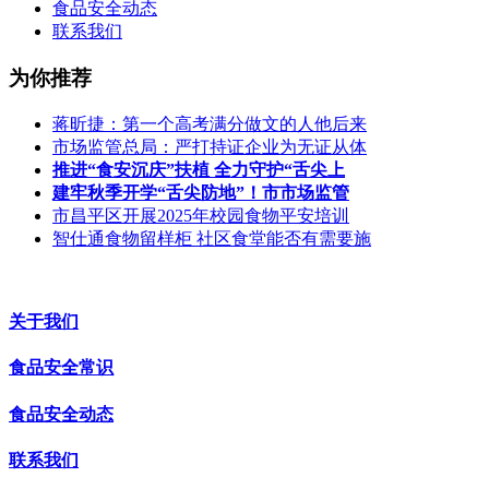
食品安全动态
联系我们
为你推荐
蒋昕捷：第一个高考满分做文的人他后来
市场监管总局：严打持证企业为无证从体
推进“食安沉庆”扶植 全力守护“舌尖上
建牢秋季开学“舌尖防地”！市市场监管
市昌平区开展2025年校园食物平安培训
智仕通食物留样柜 社区食堂能否有需要施
关于我们
食品安全常识
食品安全动态
联系我们