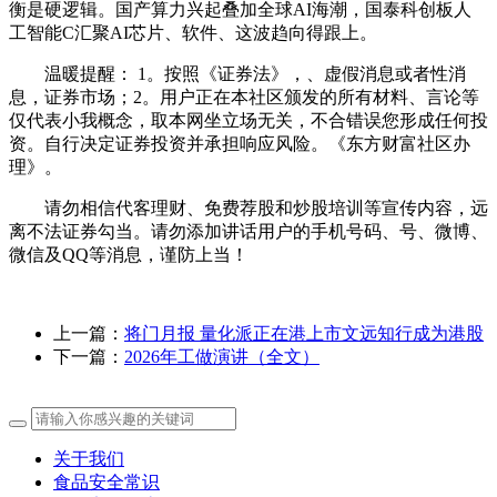
衡是硬逻辑。国产算力兴起叠加全球AI海潮，国泰科创板人
工智能C汇聚AI芯片、软件、这波趋向得跟上。
温暖提醒： 1。按照《证券法》，、虚假消息或者性消
息，证券市场；2。用户正在本社区颁发的所有材料、言论等
仅代表小我概念，取本网坐立场无关，不合错误您形成任何投
资。自行决定证券投资并承担响应风险。《东方财富社区办
理》。
请勿相信代客理财、免费荐股和炒股培训等宣传内容，远
离不法证券勾当。请勿添加讲话用户的手机号码、号、微博、
微信及QQ等消息，谨防上当！
上一篇：
将门月报 量化派正在港上市文远知行成为港股
下一篇：
2026年工做演讲（全文）
关于我们
食品安全常识