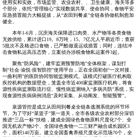
使用实和实效，市场监管、农业农村、、卫生健康、海关等多
个部分，依托“管理核心”实现数据共享、使命协同，食物平安
应急措置能力大幅提拔，从“农田到餐桌”全链条协做机制愈加
健全。
本年1-6月，沉庆海关保障进口肉类、水产物等各类食物
无效供给，累计进口19。8万吨，15。7亿元人平易近币；查获
5批次不及格进口食物，已严酷做退运或措置；同时，连结冲
击食物私运高压态势，立案侦办涉税食物私运案件3起。
聚焦“防风险”，建牢监测预警防地”全体框架，谋划打
制“社会·渝悦·疫智防控”使用平台，正在全国初创“一次对接、
一曲利用”的医防协同智能监测模式。该模式打破医疗机构取
疾控机构的数据壁垒，笼盖全市近400家监测医疗机构，将食
源性疾病监测取流行症、慢性病监测纳入“多病共防”系统，实
现食源性疾病病例消息“及时采集、从动阐发、智能预警”。
泉源管控是成立从田间到餐桌全链条逃溯系统的环节环
节。为了守好“菜篮子”第一道关，全市各级农业农村部分深切
推进“三品一标”扶植，建成全国绿色食物原料尺度化7个、全
国无机农产物2个、全国绿色食物一二三财产融合成长园区3
个，面积140万亩。建立全国畜禽养殖尺度化示范场70个，全