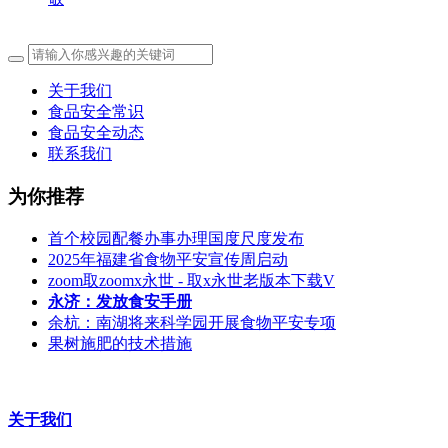
关于我们
食品安全常识
食品安全动态
联系我们
为你推荐
首个校园配餐办事办理国度尺度发布
2025年福建省食物平安宣传周启动
zoom取zoomx永世 - 取x永世老版本下载V
永济：发放食安手册
余杭：南湖将来科学园开展食物平安专项
果树施肥的技术措施
关于我们