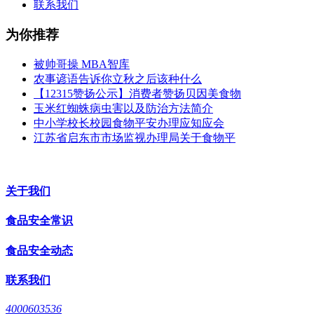
联系我们
为你推荐
被帅哥操 MBA智库
农事谚语告诉你立秋之后该种什么
【12315赞扬公示】消费者赞扬贝因美食物
玉米红蜘蛛病虫害以及防治方法简介
中小学校长校园食物平安办理应知应会
江苏省启东市市场监视办理局关于食物平
关于我们
食品安全常识
食品安全动态
联系我们
4000603536