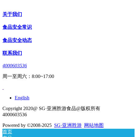
关于我们
食品安全常识
食品安全动态
联系我们
4000603536
周一至周六：8:00~17:00
English
Copyright 2020@ SG·亚洲胜游食品@版权所有
4000603536
Powered by
©2008-2025
SG·亚洲胜游
网站地图
首页