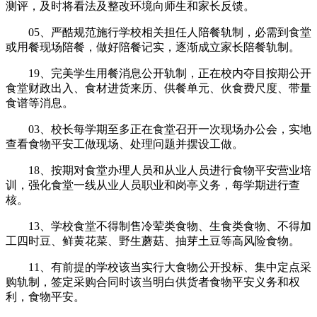
测评，及时将看法及整改环境向师生和家长反馈。
05、严酷规范施行学校相关担任人陪餐轨制，必需到食堂
或用餐现场陪餐，做好陪餐记实，逐渐成立家长陪餐轨制。
19、完美学生用餐消息公开轨制，正在校内夺目按期公开
食堂财政出入、食材进货来历、供餐单元、伙食费尺度、带量
食谱等消息。
03、校长每学期至多正在食堂召开一次现场办公会，实地
查看食物平安工做现场、处理问题并摆设工做。
18、按期对食堂办理人员和从业人员进行食物平安营业培
训，强化食堂一线从业人员职业和岗亭义务，每学期进行查
核。
13、学校食堂不得制售冷荤类食物、生食类食物、不得加
工四时豆、鲜黄花菜、野生蘑菇、抽芽土豆等高风险食物。
11、有前提的学校该当实行大食物公开投标、集中定点采
购轨制，签定采购合同时该当明白供货者食物平安义务和权
利，食物平安。