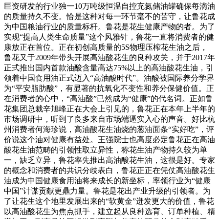
巨资研发的行业独一10万吨级恒温自控充氮储油罐确保每滴油
的质量持久不变。恰是这种对每一环节毫不的苦守，让鲁花成
为中国粮油行业的质量标杆。鲁花是花生健康产物的者。为了
实现“提高人类生命质量”这个风雅针，鲁花一直将消费者的健
康放正在首位。正在初创高质量的5S物理压榨花生油之后，
鲁花又于2009年带头开展高油酸花生的良种攻关，并于2017年
正式推出国内首款油酸含量高达75%以上的高油酸花生油，引
领着中国食用油正式迈入“高油酸时代”。油酸被国际养分学界
为“平安脂肪酸”，有显著的抗氧化不变性和养分保健价值。正
在消费者的心中，“高油酸”已然成为“健康”的代名词。正如鲁
花集团总裁辛旭峰正在大会上引见的，鲁花正在本年上半年的
市场调研中，听到了良多来自市场端逼实入心的声音。好比杭
州消费者何海珍说，高油酸花生油烧的葱油面条“实好吃”，评
价说这个油对健康有益处。王强院士也高度必定鲁花正在高油
酸花生油范畴的引领性取立异性，称花生油产物持久较为单
一，缺乏立异，鲁花率先推出高油酸花生油，这很是好。专家
的概念和消费者的共识分歧表白，鲁花正正在凭仗高油酸花生
油成为中国健康食用油将来成长的新坐标，率领行业为“健康
中国”计谋贡献更鼎力量。鲁花是花出产业升级的引领者。为
了让花生这个地里发展出来的“软黄金”迸发更大的价值，鲁花
以高油酸花生为焦点抓手，建立起从良种选育、订单种植、精