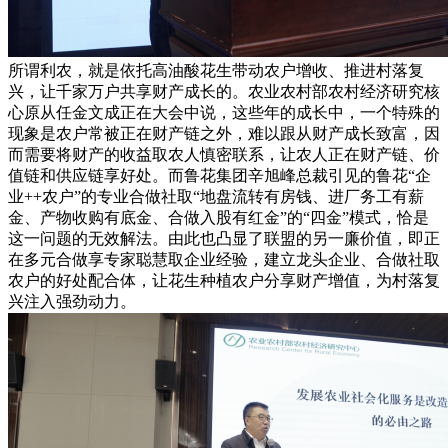
所谓利农，就是依托高油酸花生带动农户增收、推进村落复
兴，让千家万户共享财产成长的。农业农村部农村经济研究核
心原从任金文成正在大会中说，这些年的成长中，一个特殊的
现象是农户常被正在财产链之外，难以跟从财产成长致富，因
而需要将财产的收益取农人慎密联系，让农人正在财产链、价
值链和供应链享好处。而鲁花集团辛旭峰总裁引见的鲁花“企
业++农户”的专业合做社取“地盘流转有房钱、进厂务工有薪
金、产物收购有底金、合做入股有红金”的“四金”模式，恰是
这一问题的无效解法。由此也凸显了联盟的另一廉价值，即正
在多元合做享专家聪慧取企业经验，建立龙头企业、合做社取
农户的好处配合体，让花生种植农户分享财产增值，为村落复
兴注入强劲动力。