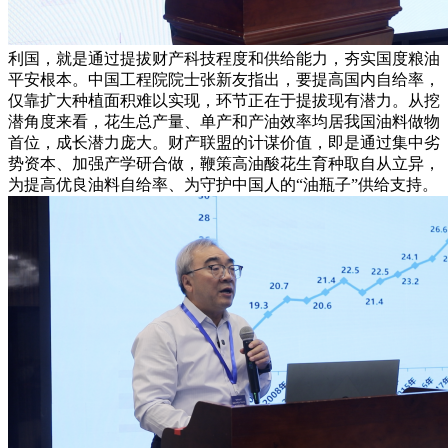
利国，就是通过提拔财产科技程度和供给能力，夯实国度粮油
平安根本。中国工程院院士张新友指出，要提高国内自给率，
仅靠扩大种植面积难以实现，环节正在于提拔现有潜力。从挖
潜角度来看，花生总产量、单产和产油效率均居我国油料做物
首位，成长潜力庞大。财产联盟的计谋价值，即是通过集中劣
势资本、加强产学研合做，鞭策高油酸花生育种取自从立异，
为提高优良油料自给率、为守护中国人的“油瓶子”供给支持。