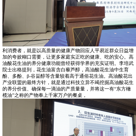
利消费者，就是以高质量的健康产物回应人平易近群众日益增
加的夸姣糊口需要，让更多家庭实正吃的健康、吃的安心。高
油酸花生油的养分健康功能曾经获得学界的充实证明。李培武
院士出格提到，花生油富含白藜芦醇，高油酸花生油中生育
酚、多酚、β-谷甾醇等含量较着高于通俗花生油。高油酸花出
产业联盟的最终方针，就是通过科技立异不竭挖掘高油酸花生
的养分价值、确保每一滴油的产质量量，并将这一有“东方橄
榄油”之称的产物奉上千家万户的餐桌，