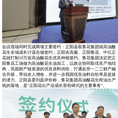
会议现场同时完成两项主要签约：正阳县取鲁花集团就高油酸
花生全域成长计谋合做签约；正阳农高服、正阳鲁花、中亿正
花就打制10万亩高油酸花生优良种植签约。鲁花集团决定把正
阳鲁花工场做为高油酸花生油加工，以政企协同取优良产地结
构，巩固财产链泉源的优良原料供给，打通处所一二三财产融
合升级，带动农人增收，并进一步我国优良油料自给率及提拔
的潜力。正阳县委刘磊评价称，鲁花集团高油酸花生榨油出产
线的落地，是“正阳花出产业成长里程碑式的主要事务”。