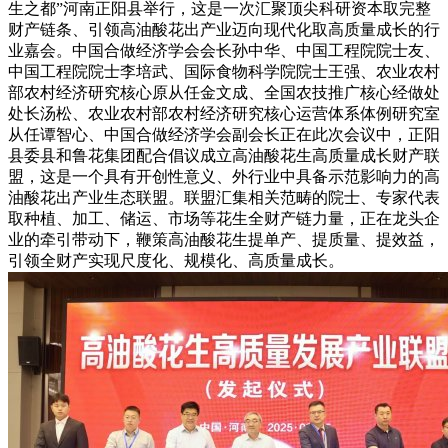
生之都”河南正阳县举行，这是一次汇聚顶尖科研资本取完整
财产链条、引领高油酸花出产业迈向现代化取高质量成长的行
业嘉会。中国合做经济学会会长孙中华、中国工程院院士友、
中国工程院院士李培武、国际食物科学院院士王强、农业农村
部农村经济研究核心原从任金文成、全国农技推广核心经做处
处长汤松、农业农村部农村经济研究核心运营体系体例研究室
从任谭智心、中国合做经济学会副会长正在此次会议中，正阳
县委县和鲁花集团配合倡议成立高油酸花生高质量成长财产联
盟，这是一个具有开创性意义、外行业中具备示范影响力的高
油酸花出产业生态联盟。联盟汇集相关范畴的院士、专家代表
取种植、加工、储运、市场等花生全财产链力量，正在龙头企
业的牵引带动下，鞭策高油酸花生提单产、提质量、提效益，
引领全财产实现尺度化、规模化、高质量成长。