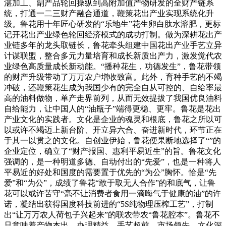
湛加工、副产品轮回操纵到高附加值产物研发的全财产链系
统，打通一二三财产融合通道，鞭策花出产业实现系统化升
级。鲁花用十年匠心研发的“乐地生”花生卵白肽水溶肥，更标
记开花出产业绿色轮回经济模式的成功打制。做为深耕花出产
业链多年的龙头取链长，鲁花牵头组建中国花出产业手艺立异
计谋联盟，整合多元力量培育和成长新质出产力，激发觉代农
业绿色高质量成长新动能。“播种花生，功德发生”，鲁花带领
的财产升级带动了万万农户增收致富。此外，育种手艺的不竭
冲破，还鞭策花生成为我国少有的完全自从可控的、自给率最
高的油料做物，单产走界前列，从而无效提拔了我国优良油料
自给能力，让中国人的“油瓶子”端得更稳、更牢。鲁花是花出
产业文化的实践者。文化是企业的魂灵和根底，鲁花之所以可
以或许不竭迈上新台阶、开立异六合、奋进新时代，环节正在
于其一以贯之的文化。自创业伊始，鲁花便果断地选择了“”的
企业定位，确立了“财产报国、惠利平易近生”的旨。鲁花文化
强调的，是一种明道多德、自动付出的“先爱”，也是一种将人
平易近的好处和国度的需要置于优先的“为公”胸怀。恰是“先
爱”和“为公”，成绩了鲁花“敢于取无人合作”的和底气，让鲁
花可以或许苦守“毫不让消费者食用一滴晦气于健康的油”的许
诺，凝结出获得国度科技前进的“5S纯物理压榨工艺”，打制
出“让万万农人荷包子兴起来”的联农带农“鲁花腔本”。鲁花不
只意味着产物杰出、办理精益、手艺超前、市场领先、文化深