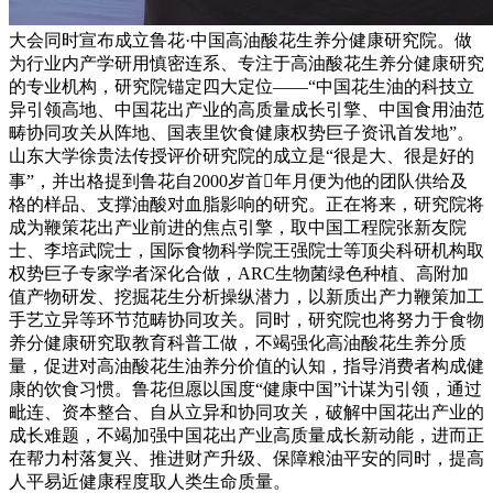
大会同时宣布成立鲁花·中国高油酸花生养分健康研究院。做
为行业内产学研用慎密连系、专注于高油酸花生养分健康研究
的专业机构，研究院锚定四大定位——“中国花生油的科技立
异引领高地、中国花出产业的高质量成长引擎、中国食用油范
畴协同攻关从阵地、国表里饮食健康权势巨子资讯首发地”。
山东大学徐贵法传授评价研究院的成立是“很是大、很是好的
事”，并出格提到鲁花自2000岁首年月便为他的团队供给及
格的样品、支撑油酸对血脂影响的研究。正在将来，研究院将
成为鞭策花出产业前进的焦点引擎，取中国工程院张新友院
士、李培武院士，国际食物科学院王强院士等顶尖科研机构取
权势巨子专家学者深化合做，ARC生物菌绿色种植、高附加
值产物研发、挖掘花生分析操纵潜力，以新质出产力鞭策加工
手艺立异等环节范畴协同攻关。同时，研究院也将努力于食物
养分健康研究取教育科普工做，不竭强化高油酸花生养分质
量，促进对高油酸花生油养分价值的认知，指导消费者构成健
康的饮食习惯。鲁花但愿以国度“健康中国”计谋为引领，通过
毗连、资本整合、自从立异和协同攻关，破解中国花出产业的
成长难题，不竭加强中国花出产业高质量成长新动能，进而正
在帮力村落复兴、推进财产升级、保障粮油平安的同时，提高
人平易近健康程度取人类生命质量。