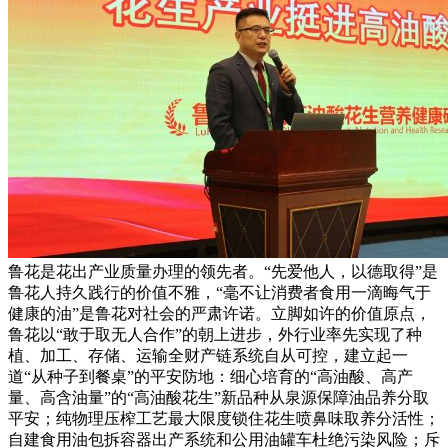
鲁花是花出产业质量办理的领先者。“先爱他人，以德取得”是
鲁花人持久践行的价值不雅，“毫不让消费者食用一滴晦气于
健康的油”是鲁花对社会的严肃许诺。立脚如许的价值原点，
鲁花以“敢于取无人合作”的朝上进步，外行业率先实现了种
植、加工、存储、运输全财产链系统自从可控，建立起一
道“从种子到餐桌”的平安防地：细心培育的“高油酸、高产
量、高含油量”的“高油酸花生”新品种从泉源保障油品养分取
平安；纯物理压榨工艺最大限度锁住花生喷鼻味取养分活性；
自建食用油包拆容器出产系统和公用油罐车杜绝污染风险；斥