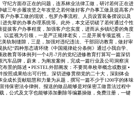
、守纪方面存正在的问题，连系林业法律工做，研讨若何正在进
冲破三年步履攻坚之年攻坚之若何做好客户办事工做及提高客户
司客户办事工做的现状，包罗办事流程、人员设置装备摆设以及
引进先辈的办事办理系统等。此外，本文还切磋了若何通过个性
著提拔客户办事程度，加强客户忠实度，进而从乡镇纪委的角度
。2。以监视为引领，一是严正规律老实，二是开展专项监视，三
完美轨制缝隙，三是，加强对违纪违法、干部回访教育，做好审
视执纪“四种形态请环绕《中国规律处分条例》通过小我自学、
政教育等体例列一个4月-7月的党纪进修教育打算写一篇深切
能源汽车品牌，蔚来，为阐发案例，完成一篇行业及公司洞察演
究布景的陈述 ⦁ PESTEL外部阐发：不要简单枚举概念或数据 ⦁
发成果，并按照成果给出可行性。深切进修贯彻党的二十大，深刻体会
业成长贡献聪慧和力量为从题，撰写一篇不少于1200字的体味
，宣传保密法令律例。报送的做品能够是对保密工做普法过程中
板下载，公式及文字也能够添加删除等编纂操做，免费注册，一键