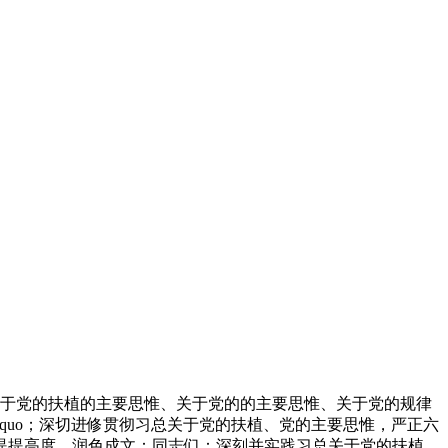
总关于党的扶植的主要思惟、关于党的的主要思惟、关于党的规律
quo；深切进修贯彻习总关于党的扶植、党的主要思惟，严正六
篇提提高度，润色成文：同志们：深刻并实践习总关于党的扶植、