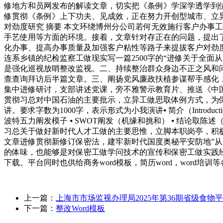
修地方和员网发布的解读文章，切实把《条例》学深学透学到
修贯彻《条例》上下功夫、见成效，正在努力开创型城市、立
对劲度研究 摘要 本文环绕博州分公司若何无效施行客户办事
手艺使用等方面的环境。接着，文章针对存正在的问题，提出
化办事、提高办事质量及加强客户粘性等路子来提拔客户对劲
连系乡镇的纪检监察工做现实写一篇2500字的“进修关于全
是强化巡视放哨整改监视。二、持续整治群众身边不正之风和
查查询拜访后半篇文章。三、阐扬党风廉政扶植参谋帮手感化
集中进修研讨，支部讲述党课，旁不雅警示教育片、推送《中国
贯彻习总对中国石油的主要批示，立异工做思取体例方式，为保
讲。要求字数为1000字，表示形式为小我演讲⦁ 简介（Introd
波特五力阐发模子 ⦁ SWOT阐发（机缘和挑和） ⦁ 结论取陈
习总关于做好新时代人才工做的主要思惟，立脚本职岗亭，积极
文章进修贯彻新修订保密法，建牢新时代国度奥秘平安防地”
的体味，也能够是对保密工做学问技术的宣传和保密工做实践经
下载。平台同时也供给商务word模板，简历word，word培训
上一篇：
上海市市场监视办理局2025年第36期省级食物
下一篇：
整改Word模板