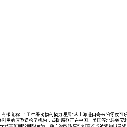
有报道称，“卫生署食物药物办理局”从上海进口寄来的零度可
将利用的原浆送检了机构，该防腐剂正在中国、美国等地是答应
，对羟基苯甲酸甲酯做为一种广谱型防腐剂能否该当被添加以及