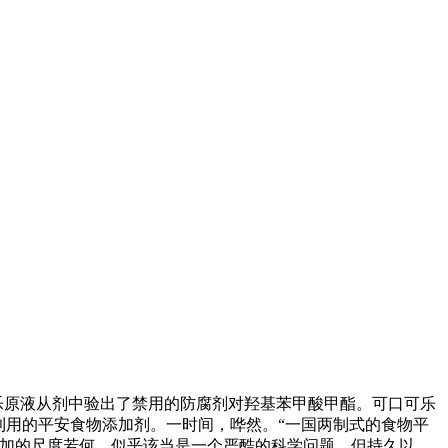
乐原液从剂中验出了禁用的防腐剂对羟基苯甲酸甲酯。可口可乐
利用的平安食物添加剂。一时间，哗然。“一国两制式的食物平
添加的尺度若何，似乎该当是一个严酷的科学问题。但持久以