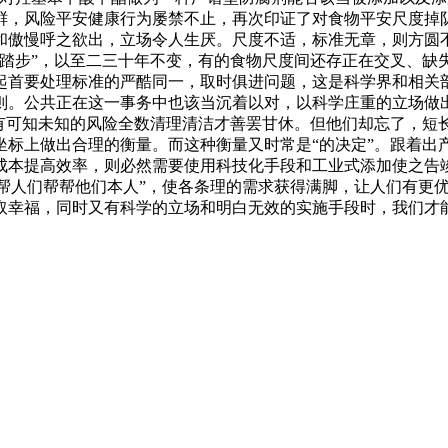
鲜，风险平安健康行为屡禁不止，再次印证了对食物平安尺度掉
傲慢呼之欲出，立场令人生厌。尺度不适，标准无章，则方圆不
地踏步”，以至二三十年不变，有的食物尺度间还存正在交叉、
起首要处理标准的严酷同一，取时俱进问题，这是科学界和相关
则。公共正在这一事务中也该当沉着以对，以科学庄重的立场做
所有可知未知的风险全数清理清洁才善罢甘休。但他们却忘了，短
坐标上做出合理的衡量。而这种衡量又时常是“的决定”。跟着出
成本提高效率，则必然需要使用科技化手段和工业式添加使之告
“帮帮人们帮帮他们本人”，使各条理的需求获得满脚，让人们有
取幸福，同时又有科学的立场和明白无效的实施手段时，我们才