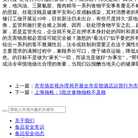
来，地沟油、三聚氰胺、瘦肉精等一系列食物平安事务屡见不
的思疑。丝毫没顾及健康平安和心里感触感染，其对消费者的和
修订工做开展近10年，目前新法仍未出台，有些尺度持久“原
衡，监管和施行更会难上加难。因而，欲处理食物平安之乱，
家，若是监管失位，企业就不免正在押求本身好处的同时和原
的无害物质都必需或可能完全被？激怒的“看法们”似乎要把
绘出一系列的客不雅属性后，法令或轨制则需要正在这个属性
主要需求的满脚过程中，兼顾养分可口，便于储存运输，降低
色。的目标不是做为“家长”一切，而该当是做好“办事生”，
或法令审慎地做出合理的衡量，当我们以报酬当地关心的健康
上一篇：
市市场监视办理局开展全市宾馆酒店运营行为市
下一篇：
上海抽检：5批次食物抽检不及格
关于我们
食品安全常识
食品安全动态