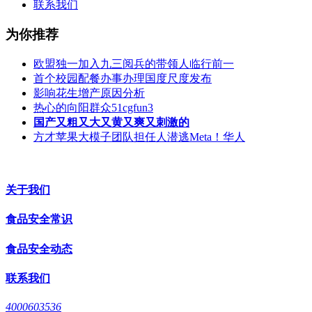
联系我们
为你推荐
欧盟独一加入九三阅兵的带领人临行前一
首个校园配餐办事办理国度尺度发布
影响花生增产原因分析
热心的向阳群众51cgfun3
国产又粗又大又黄又爽又刺激的
方才苹果大模子团队担任人潜逃Meta！华人
关于我们
食品安全常识
食品安全动态
联系我们
4000603536