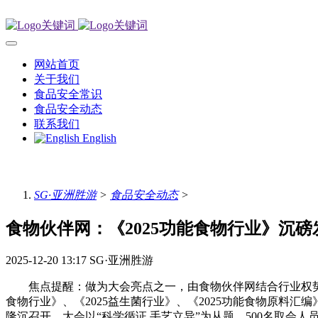
网站首页
关于我们
食品安全常识
食品安全动态
联系我们
English
SG·亚洲胜游
>
食品安全动态
>
食物伙伴网：《2025功能食物行业》沉磅
2025-12-20 13:17
SG·亚洲胜游
焦点提醒：做为大会亮点之一，由食物伙伴网结合行业权势巨
食物行业》、《2025益生菌行业》、《2025功能食物原料汇编
隆沉召开。大会以“科学循证 手艺立异”为从题，500名取