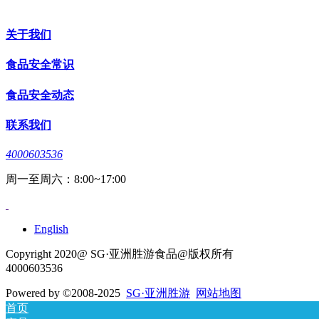
关于我们
食品安全常识
食品安全动态
联系我们
4000603536
周一至周六：8:00~17:00
English
Copyright 2020@ SG·亚洲胜游食品@版权所有
4000603536
Powered by
©2008-2025
SG·亚洲胜游
网站地图
首页