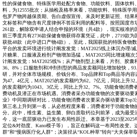
性的保健食物、特殊医学用处配方食物、功能饮料、固体饮料、
料，为12555批次；从抽检及格率来看，功能饮料、特殊医学
包罗产物跨越保质期、告白虚假宣传、未及时更新证照、结果
文标签和产物含有尺度律例不答应利用的配料等。按照国度市场
261款，解除双申请人结合申报的环境（共4款），现实核准的国
前三季度共有2736款保健食物获得存案凭证，此中，2719款为
获批48款（此中进口产物4款）。至此，我国获批的特医食物数量已
平台的发卖环境进行统计阐发发觉：MAT2025线上体沉办理
片糖果、口服液及粉剂产物增加迅猛，MAT2025同比增速顺次为1
计阐发发觉：MAT2025线%；从产物剂型上来看，片剂、胶囊和
36。8%；口服散剂和冲剂剂型的商品发卖额同比增加较快，9
研，并对全体市场规模、价钱分布、Top品牌和Top商品等内容进
为47。4亿元，MAT2025的发卖额约为62。7亿元，同比上升32
的发卖额约为1043。3亿元，同比上升32。7%。功能食
费动机及潜正在市场机遇。消费者采办功能食物的次要驱动要素To
业》中同期调研对比，功能食物消费者次要采办驱动要素Top
第三名上升到第一名，从必然程度来看，消费者对于功能食物的
分。此中，维生素、益生菌、卵白质取钙位列前茅，成为最受消
今，这一底层驱动力已发生布局性跃迁。本章基于2023至2
定位&对劲度、Kano模子等），旨正在解码这一布局性改变。这
群”和“慢病医疗化人群”；决策径从“KOL种草”转向“大夫保举