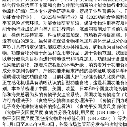
结合行业权势巨子专家和合做伙伴配合编写的功能食物行业和益生
物原料汇编》三本专业读物沉磅首发，惹起了业界普遍关心。正
功能食物行业》、《2025益生菌行业》及《2025功能食物
平安风险监管环境、功能食物研究前沿、保健食物注册存案及
能食物行业成长趋向等方面进行阐述，沉点洞察阐发了当前功
题：律例尺度待完美、科技研发需加深、市场教育待提高档。
没有明白的定义。虽然常把保健食物和添加对身体无益成分的通
声称并具有特定保健功能或者以弥补维生素、矿物质为目标的
物。功能食物分歧于药品和医用养分品，属于食物范围。我国
以养分健康为目标而进行特地设想和特殊加工，功能因子含量
性风险的食物。跟着消费程度的不竭升级，消费者对于功能食
成分添加到食物中。产物功能未颠末严酷的尝试证明或者科学
理调理功能的功能食物，目前我国大部门保健食物为此类产物
正在感化机理具有清晰认识的新型功能食物，这是我国功能食
别。本章节梳理了中国、美国、欧盟、日本和5个国度功能食
部和海关总署为从的食物平安监管系统。我国功能食物建立了
许可办理法子》《食物平安抽样查验办理法子》《食物召回办
电子商务健康快速成长的指点看法》《食物平安国度尺度 保健食物（
《食物平安国度尺度 食物养分强化剂利用尺度（GB 14880）
物平安国度尺度 预包拆食物养分标签公例（GB 28050）
年1月1日至2025年9月30日，各级市场监管部分发布的功