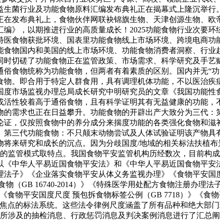
菌行业及功能食物原料汇编发布典礼正在揭幕式上隆沉举行。《20
在发布典礼上，食物伙伴网联袂锦旗生物、天津创源生物、欧帝
原料汇编》，以期推进行业的高质量成长！2025功能食物行业次
特医食物获批环境、国表里功能食物线上市场环境、跨境电商功
能食物国内和美国的线上市场环境、功能食物消费者洞察、行业
同时切磋了功能食物正在监管政策、市场需求、科学研究及手艺
俗食物统称为功能食物，但两者有着素质的区别。国内并无“功能
食物。即合用于特定人群食用，具有调理机体功能，不以医治疾
国度市场监视办理总局成长研究中明研究员的文章《我国功能性
或活性较着高于通俗食物，且有科学证明其有无益健康的功能，
物的需求也正在日益攀升。功能食物的开辟出产大致分为三代：
论证，仅按照食物中的养分成分来揣度功能的各类强化食物和滋
。第三代功能食物：不只颠末动物尝试及人体试验证明该产物具
物将来研究和成长的沉点。因为分歧国度/地域的相关标法扶植布
物的监管模式取特点。我国食物平安监管机构历经数次，目前构
以《中华人平易近国食物平安法》和《中华人平易近国食物平安
理法子》《企业落实食物平安从体义务监视办理》《食物平安国
GB 16740-2014）》《特殊医学用处配方食物注册办理法子
》《食物平安国度尺度 预包拆食物标签公例（GB 7718）》《食物
》等为焦点的标法系统。这些法令律例尺度涵盖了所有品种和绝大部
能食物所涉及的抽检消息、行政惩罚消息及判决案例消息进行了汇