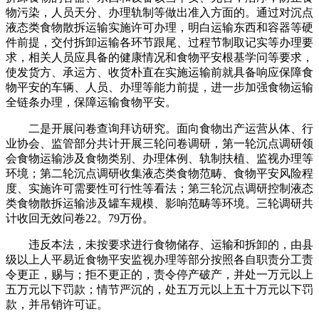
物污染，人员天分、办理轨制等做出准入方面的。通过对沉点
液态类食物散拆运输实施许可办理，明白运输东西和容器等硬
件前提，交付拆卸运输各环节跟尾、过程节制取记实等办理要
求，相关人员应具备的健康情况和食物平安根基学问等要求，
使发货方、承运方、收货朴直在实施运输前就具备响应保障食
物平安的车辆、人员、办理等能力前提，进一步加强食物运输
全链条办理，保障运输食物平安。
二是开展问卷查询拜访研究。面向食物出产运营从体、行
业协会、监管部分共计开展三轮问卷调研，第一轮沉点调研领
会食物运输涉及食物类别、办理体例、轨制扶植、监视办理等
环境；第二轮沉点调研收集液态类食物范畴、食物平安风险程
度、实施许可需要性可行性等看法；第三轮沉点调研控制液态
类食物散拆运输涉及罐车规模、影响范畴等环境。三轮调研共
计收回无效问卷22。79万份。
违反本法，未按要求进行食物储存、运输和拆卸的，由县
级以上人平易近食物平安监视办理等部分按照各自职责分工责
令更正，赐与；拒不更正的，责令停产破产，并处一万元以上
五万元以下罚款；情节严沉的，处五万元以上五十万元以下罚
款，并吊销许可证。