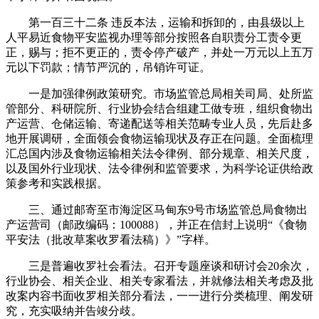
第一百三十二条 违反本法，运输和拆卸的，由县级以上
人平易近食物平安监视办理等部分按照各自职责分工责令更
正，赐与；拒不更正的，责令停产破产，并处一万元以上五万
元以下罚款；情节严沉的，吊销许可证。
一是加强律例政策研究。市场监管总局相关司局、处所监
管部分、科研院所、行业协会结合组建工做专班，组织食物出
产运营、仓储运输、寄递配送等相关范畴专业人员，先后赴多
地开展调研，全面领会食物运输现状及存正在问题。全面梳理
汇总国内涉及食物运输相关法令律例、部分规章、相关尺度，
以及国外行业现状、法令律例和监管要求，为科学论证供给政
策参考和实践根据。
三、通过邮寄至市海淀区马甸东9号市场监管总局食物出
产运营司（邮政编码：100088），并正在信封上说明“《食物
平安法（批改草案收罗看法稿）》”字样。
三是普遍收罗社会看法。召开专题座谈和研讨会20余次，
行业协会、相关企业、相关专家看法，并就修法相关考虑及批
改案内容书面收罗相关部分看法，一一进行分类梳理、阐发研
究，充实吸纳并告竣分歧。