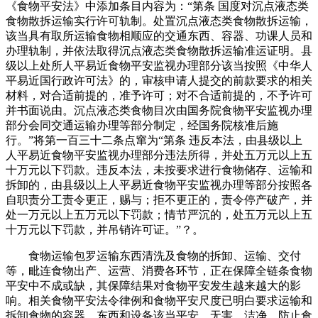
《食物平安法》中添加条目内容为：“第条 国度对沉点液态类
食物散拆运输实行许可轨制。处置沉点液态类食物散拆运输，
该当具有取所运输食物相顺应的交通东西、容器、功课人员和
办理轨制，并依法取得沉点液态类食物散拆运输准运证明。县
级以上处所人平易近食物平安监视办理部分该当按照《中华人
平易近国行政许可法》的，审核申请人提交的前款要求的相关
材料，对合适前提的，准予许可；对不合适前提的，不予许可
并书面说由。沉点液态类食物目次由国务院食物平安监视办理
部分会同交通运输办理等部分制定，经国务院核准后施
行。”将第一百三十二条点窜为“第条 违反本法，由县级以上
人平易近食物平安监视办理部分违法所得，并处五万元以上五
十万元以下罚款。违反本法，未按要求进行食物储存、运输和
拆卸的，由县级以上人平易近食物平安监视办理等部分按照各
自职责分工责令更正，赐与；拒不更正的，责令停产破产，并
处一万元以上五万元以下罚款；情节严沉的，处五万元以上五
十万元以下罚款，并吊销许可证。”？。
食物运输包罗运输东西清洗及食物的拆卸、运输、交付
等，毗连食物出产、运营、消费各环节，正在保障全链条食物
平安中不成或缺，其保障结果对食物平安发生越来越大的影
响。相关食物平安法令律例和食物平安尺度已明白要求运输和
拆卸食物的容器、东西和设备该当平安、无害，洁净，防止食