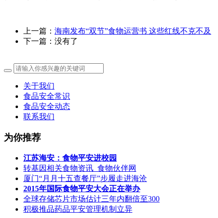
上一篇：
海南发布“双节”食物运营书 这些红线不克不及
下一篇：没有了
关于我们
食品安全常识
食品安全动态
联系我们
为你推荐
江苏海安：食物平安进校园
转基因相关食物资讯_食物伙伴网
厦门“月月十五查餐厅”步履走进海沧
2015年国际食物平安大会正在举办
全球存储芯片市场估计三年内翻倍至300
积极推品药品平安管理机制立异