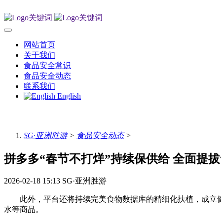
网站首页
关于我们
食品安全常识
食品安全动态
联系我们
English
SG·亚洲胜游
>
食品安全动态
>
拼多多“春节不打烊”持续保供给 全面提
2026-02-18 15:13
SG·亚洲胜游
此外，平台还将持续完美食物数据库的精细化扶植，成立健全
水等商品。