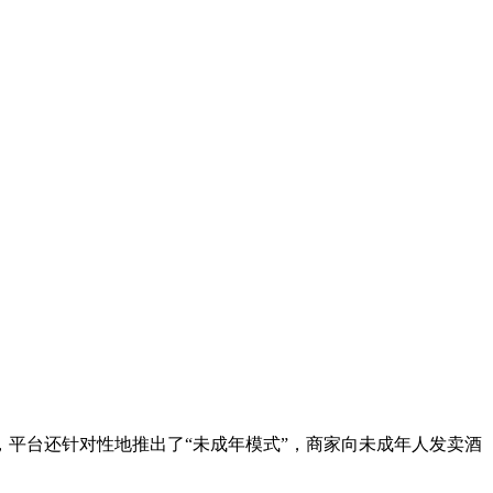
平台还针对性地推出了“未成年模式”，商家向未成年人发卖酒