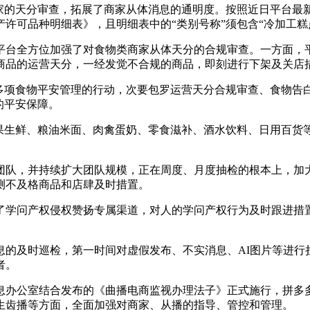
的天分审查，拓展了商家从体消息的通明度。按照近日平台最
许可品种明细表》，且明细表中的“类别号称”须包含“冷加工糕
台全方位加强了对食物类商家从体天分的合规审查。一方面，平
商品的运营天分，一经发觉不合规的商品，即刻进行下架及关店
项食物平安管理的行动，次要包罗运营天分合规审查、食物告
的平安保障。
生鲜、粮油米面、肉禽蛋奶、零食滋补、酒水饮料、日用百货
队，并持续扩大团队规模，正在周度、月度抽检的根本上，加大
测不及格商品和店肆及时措置。
问产权侵权赞扬专属渠道，对人的学问产权行为及时跟进措置。
及时巡检，第一时间对虚假发布、不实消息、AI图片等进行
者。
息办公室结合发布的《曲播电商监视办理法子》正式施行，拼多多
生齿播等方面，全面加强对商家、从播的指导、管控和管理。